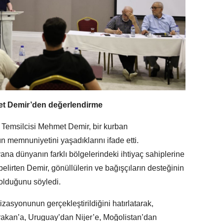
met Demir’den değerlendirme
l Temsilcisi Mehmet Demir, bir kurban
emnuniyetini yaşadıklarını ifade etti.
a dünyanın farklı bölgelerindeki ihtiyaç sahiplerine
elirten Demir, gönüllülerin ve bağışçıların desteğinin
 olduğunu söyledi.
zasyonunun gerçekleştirildiğini hatırlatarak,
rakan’a, Uruguay’dan Nijer’e, Moğolistan’dan