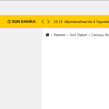
SON DAKİKA:
 Ölümünde 5 Şüpheli Gözaltına Alındı
12:10
Afyon Cenaze İlanları: 6 Ağ
Haberler
Sivil Toplum
Cansuyu Der