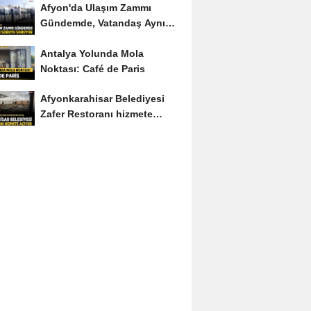
Afyon'da Ulaşım Zammı
Gündemde, Vatandaş Aynı
Soruyu Soruyor
Antalya Yolunda Mola
Noktası: Café de Paris
Afyonkarahisar Belediyesi
Zafer Restoranı hizmete
açıyor