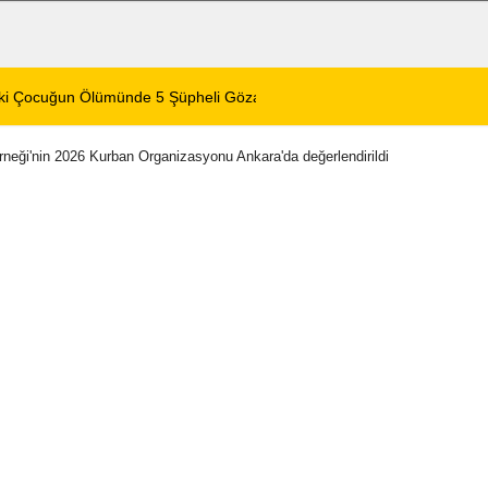
ustos 2026 Perşembe
12:04
Afyonkarahisar’da
neği'nin 2026 Kurban Organizasyonu Ankara'da değerlendirildi