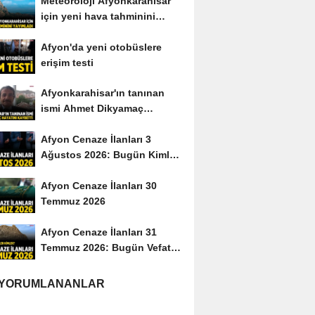
Meteoroloji Afyonkarahisar
için yeni hava tahminini
yayımladı
Afyon'da yeni otobüslere
erişim testi
Afyonkarahisar'ın tanınan
ismi Ahmet Dikyamaç
hayatını kaybetti
Afyon Cenaze İlanları 3
Ağustos 2026: Bugün Kimler
Vefat Etti?
Afyon Cenaze İlanları 30
Temmuz 2026
Afyon Cenaze İlanları 31
Temmuz 2026: Bugün Vefat
Edenler Kimler?
 YORUMLANANLAR