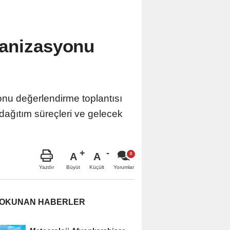
ganizasyonu
u değerlendirme toplantısı
dağıtım süreçleri ve gelecek
A
A
Büyüt
Küçült
Yazdır
Yorumlar
 OKUNAN HABERLER