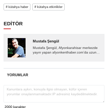
# kütahya haber
# kütahya etkinlikler
EDİTÖR
Mustafa Şengül
Mustafa Şengül, Afyonkarahisar merkezde
yayın yapan afyonkenthaber.com’da uzun
yıllardır yerel internet medyasında görev
almakta, haber akışı...
YORUMLAR