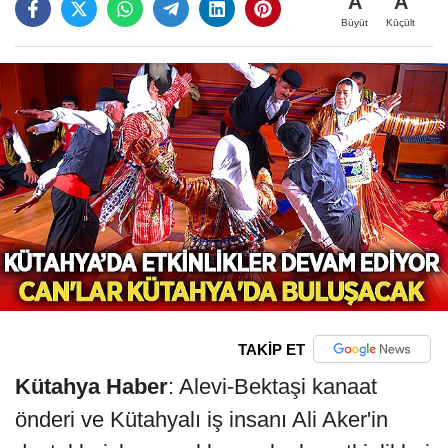
A
A
Büyüt
Küçült
TAKİP ET
Kütahya Haber
: Alevi-Bektaşi kanaat
önderi ve Kütahyalı iş insanı Ali Aker'in