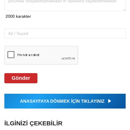
Gönder
ANASAYFAYA DÖNMEK İÇİN TIKLAYINIZ
İLGINIZI ÇEKEBILIR