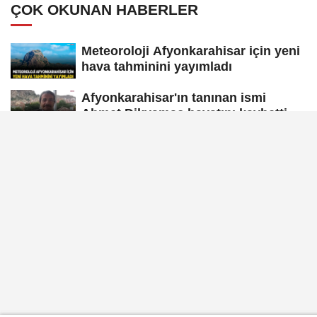
ÇOK OKUNAN HABERLER
Meteoroloji Afyonkarahisar için yeni
hava tahminini yayımladı
Afyonkarahisar'ın tanınan ismi
Ahmet Dikyamaç hayatını kaybetti
Afyon Cenaze İlanları 3 Ağustos
2026: Bugün Kimler Vefat Etti?
Afyon Cenaze İlanları: 6 Ağustos
2026 Perşembe
Afyonkarahisar'da iki avukat
arasında silahlı kavga: 1 ağır yaralı
Afyon Cenaze İlanları: 7 Ağustos
2026 Cuma Defin Bilgileri Açıklandı