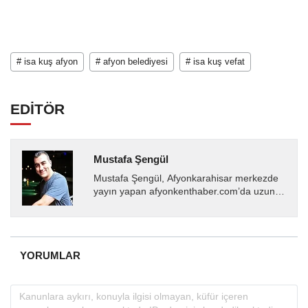
# isa kuş afyon
# afyon belediyesi
# isa kuş vefat
EDİTÖR
Mustafa Şengül
Mustafa Şengül, Afyonkarahisar merkezde
yayın yapan afyonkenthaber.com’da uzun
yıllardır yerel internet medyasında görev
almakta, haber akışı...
YORUMLAR