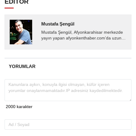
EDİTÖR
Mustafa Şengül
Mustafa Şengül, Afyonkarahisar merkezde
yayın yapan afyonkenthaber.com’da uzun
yıllardır yerel internet medyasında görev
almakta, haber akışı...
YORUMLAR