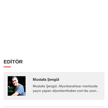
EDİTÖR
Mustafa Şengül
Mustafa Şengül, Afyonkarahisar merkezde
yayın yapan afyonkenthaber.com’da uzun
yıllardır yerel internet medyasında görev
almakta, haber akışı...