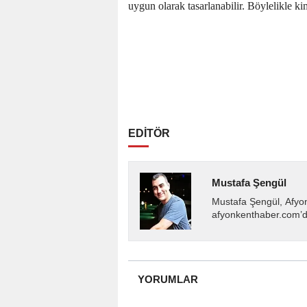
uygun olarak tasarlanabilir. Böylelikle ki
EDİTÖR
Mustafa Şengül
Mustafa Şengül, Afyo
afyonkenthaber.com’da
almakta, haber akışı..
YORUMLAR