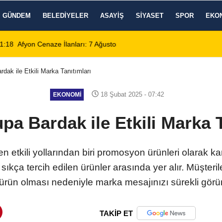
GÜNDEM
BELEDIYELER
ASAYIŞ
SIYASET
SPOR
EKO
tos 2026 Cuma Defin Bilgileri Açıklandı
01:31
Dinar'da beş gün 
dak ile Etkili Marka Tanıtımları
18 Şubat 2025 - 07:42
EKONOMI
upa Bardak ile Etkili Marka T
n en etkili yollarından biri promosyon ürünleri olarak k
ıkça tercih edilen ürünler arasında yer alır. Müşteril
 ürün olması nedeniyle marka mesajınızı sürekli görün
TAKİP ET