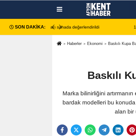
SON DAKİKA:
da değerlendirildi
11:18
Afyon Cenaze İlanları: 7 Ağus
Haberler
Ekonomi
Baskılı Kupa Bar
Baskılı K
Marka bilinirliğini artırmanı
bardak modelleri bu konuda s
alan bir