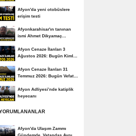
yayımladı
Afyon'da yeni otobüslere
erişim testi
Afyonkarahisar'ın tanınan
ismi Ahmet Dikyamaç
hayatını kaybetti
Afyon Cenaze İlanları 3
Ağustos 2026: Bugün Kimler
Vefat Etti?
Afyon Cenaze İlanları 31
Temmuz 2026: Bugün Vefat
Edenler Kimler?
Afyon Adliyesi’nde katiplik
heyecanı
 YORUMLANANLAR
Afyon'da Ulaşım Zammı
Gündemde, Vatandaş Aynı