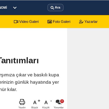
Ara
NOMI
Video Galeri
Foto Galeri
Yazarlar
sürecek festival programı açıklandı
01:17
Emekli
anıtımları
arşımıza çıkar ve baskılı kupa
erinizin günlük hayatında yer
ür kılar.
A
A
Büyüt
Küçült
Yazdır
Yorumlar