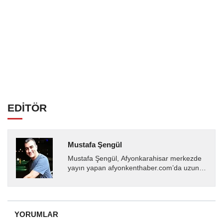
EDİTÖR
Mustafa Şengül
Mustafa Şengül, Afyonkarahisar merkezde
yayın yapan afyonkenthaber.com’da uzun
yıllardır yerel internet medyasında görev
almakta, haber akışı...
YORUMLAR