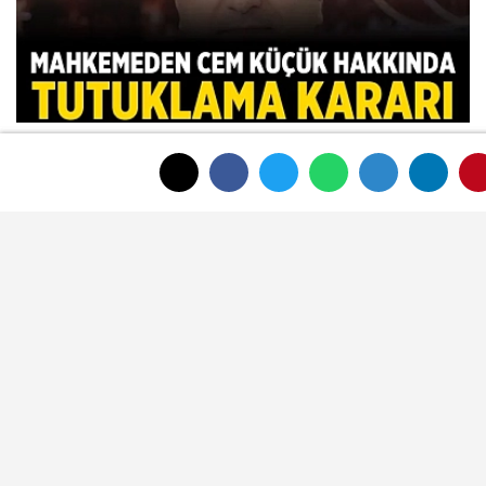
Mahkemeden Cem Küçük hakkında
tutuklama kararı
ÇOK OKUNAN HABERLER
Meteoroloji Afyonkarahisar için yeni
hava tahminini yayımladı
Afyonkarahisar'ın tanınan ismi
Ahmet Dikyamaç hayatını kaybetti
Afyon Cenaze İlanları 3 Ağustos