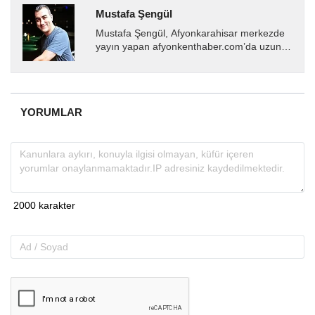
Mustafa Şengül
Mustafa Şengül, Afyonkarahisar merkezde
yayın yapan afyonkenthaber.com’da uzun
yıllardır yerel internet medyasında görev
almakta, haber akışı...
YORUMLAR