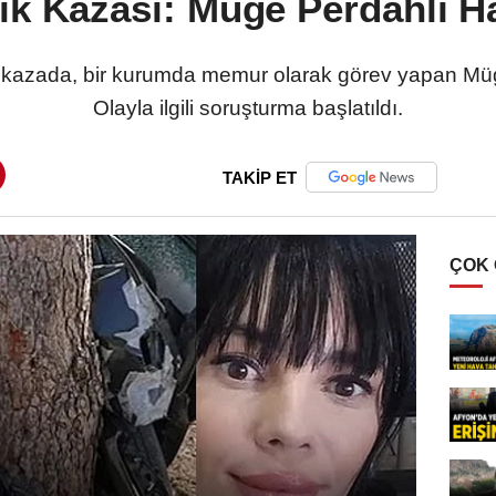
fik Kazası: Müge Perdahlı Ha
kazada, bir kurumda memur olarak görev yapan Müge 
Olayla ilgili soruşturma başlatıldı.
TAKİP ET
ÇOK