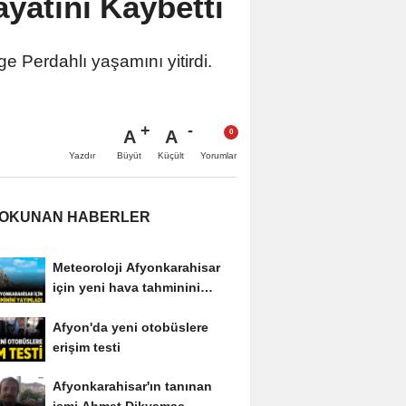
yatını Kaybetti
Perdahlı yaşamını yitirdi.
A
A
Büyüt
Küçült
Yazdır
Yorumlar
 OKUNAN HABERLER
Meteoroloji Afyonkarahisar
için yeni hava tahminini
yayımladı
Afyon'da yeni otobüslere
erişim testi
Afyonkarahisar'ın tanınan