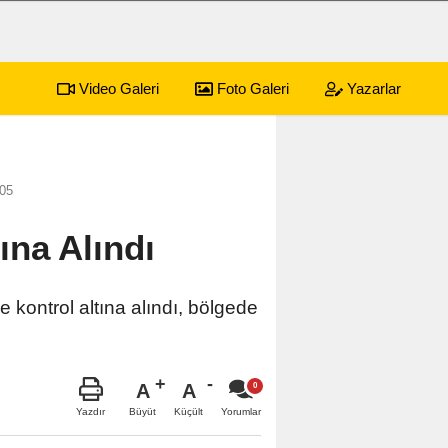
Video Galeri
Foto Galeri
Yazarlar
:05
ına Alındı
kontrol altına alındı, bölgede
A
A
Büyüt
Küçült
Yazdır
Yorumlar