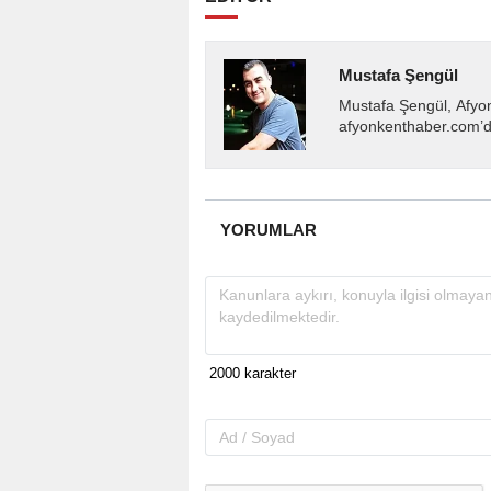
Mustafa Şengül
Mustafa Şengül, Afyo
afyonkenthaber.com’da
almakta, haber akışı..
YORUMLAR