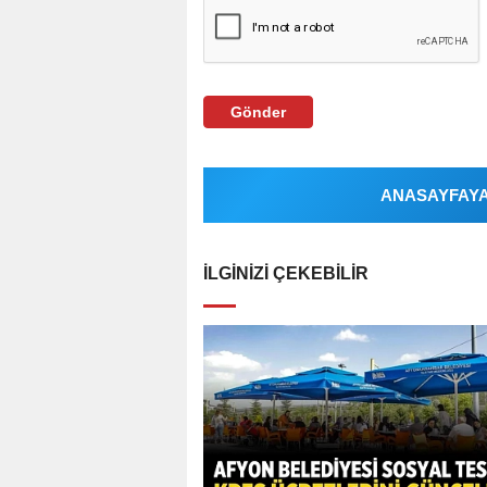
Gönder
ANASAYFAYA 
İLGINIZI ÇEKEBILIR