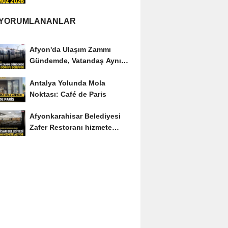
Edenler Kimler?
 YORUMLANANLAR
Afyon'da Ulaşım Zammı
Gündemde, Vatandaş Aynı
Soruyu Soruyor
Antalya Yolunda Mola
Noktası: Café de Paris
Afyonkarahisar Belediyesi
Zafer Restoranı hizmete
açıyor