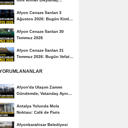
ismi Ahmet Dikyamaç
hayatını kaybetti
Afyon Cenaze İlanları 3
Ağustos 2026: Bugün Kimler
Vefat Etti?
Afyon Cenaze İlanları 30
Temmuz 2026
Afyon Cenaze İlanları 31
Temmuz 2026: Bugün Vefat
Edenler Kimler?
 YORUMLANANLAR
Afyon'da Ulaşım Zammı
Gündemde, Vatandaş Aynı
Soruyu Soruyor
Antalya Yolunda Mola
Noktası: Café de Paris
Afyonkarahisar Belediyesi