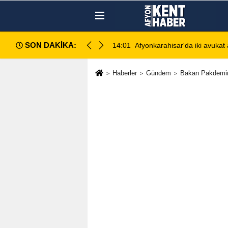
SON DAKİKA:
ilahlı kavga: 1 ağır yaralı
13:28
Emirdağ Devlet Hastanesi'
Haberler
Gündem
Bakan Pakdemirl