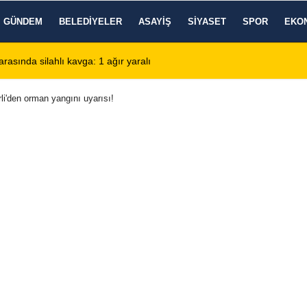
GÜNDEM
BELEDIYELER
ASAYIŞ
SIYASET
SPOR
EKO
nde KBB Uzmanı hasta kabulüne başlıyor
13:24
Google DeepMind
i'den orman yangını uyarısı!