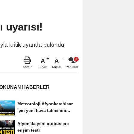
 uyarısı!
yla kritik uyarıda bulundu
A
A
Büyüt
Küçült
Yazdır
Yorumlar
 OKUNAN HABERLER
Meteoroloji Afyonkarahisar
için yeni hava tahminini
yayımladı
Afyon'da yeni otobüslere
erişim testi