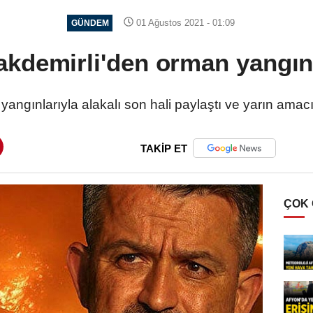
01 Ağustos 2021 - 01:09
GÜNDEM
kdemirli'den orman yangını
ngınlarıyla alakalı son hali paylaştı ve yarın amacı
TAKİP ET
ÇOK