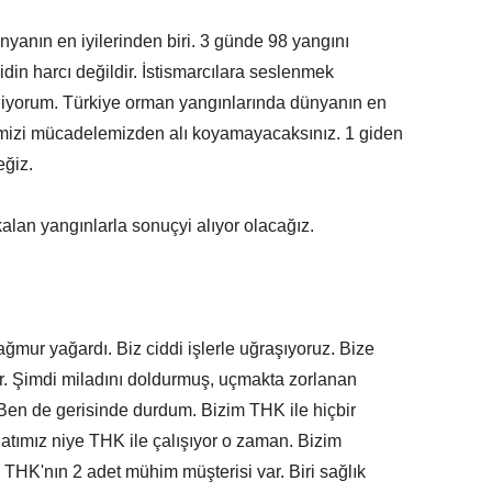
ünyanın en iyilerinden biri. 3 günde 98 yangını
din harcı değildir. İstismarcılara seslenmek
leniyorum. Türkiye orman yangınlarında dünyanın en
letimizi mücadelemizden alı koyamayacaksınız. 1 giden
eğiz.
kalan yangınlarla sonuçyi alıyor olacağız.
ağmur yağardı. Biz ciddi işlerle uğraşıyoruz. Bize
r. Şimdi miladını doldurmuş, uçmakta zorlanan
. Ben de gerisinde durdum. Bizim THK ile hiçbir
tımız niye THK ile çalışıyor o zaman. Bizim
 THK'nın 2 adet mühim müşterisi var. Biri sağlık