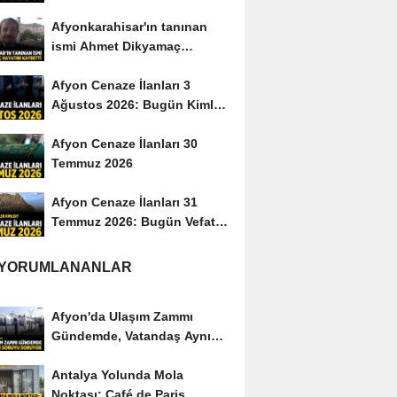
Afyonkarahisar'ın tanınan
ismi Ahmet Dikyamaç
hayatını kaybetti
Afyon Cenaze İlanları 3
Ağustos 2026: Bugün Kimler
Vefat Etti?
Afyon Cenaze İlanları 30
Temmuz 2026
Afyon Cenaze İlanları 31
Temmuz 2026: Bugün Vefat
Edenler Kimler?
 YORUMLANANLAR
Afyon'da Ulaşım Zammı
Gündemde, Vatandaş Aynı
Soruyu Soruyor
Antalya Yolunda Mola
Noktası: Café de Paris