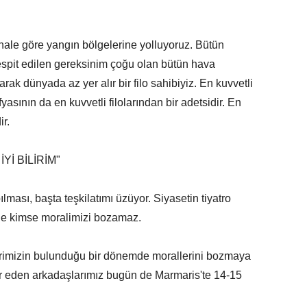
 hale göre yangın bölgelerine yolluyoruz. Bütün
espit edilen gereksinim çoğu olan bütün hava
arak dünyada az yer alır bir filo sahibiyiz. En kuvvetli
asının da en kuvvetli filolarından bir adetsidir. En
ir.
Yİ BİLİRİM"
lması, başta teşkilatımı üzüyor. Siyasetin tiyatro
iyle kimse moralimizi bozamaz.
lerimizin bulunduğu bir dönemde morallerini bozmaya
er eden arkadaşlarımız bugün de Marmaris'te 14-15