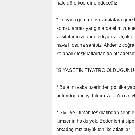
hale göre koordine edeceğiz.
* İhtiyaca göre gelen vasıtalara göre
komşularımız yangınlarda elimizde t
vasıtalarımızı öneri ediyoruz. Uçak ol
hava filosuna sahibiz. Akdeniz coğrafy
kalabalık teşkilatlardan da bir adetsid
"SİYASETİN TİYATRO OLDUĞUNU İ
* Bu elim vaka üzerinden politika yapı
bulunduğunu iyi bilirim. Allah'ın izn
* Sivil ve Orman teşkilatından şehit
kimsenin hakkı yok. Bedenlerini sip
arkadaşımız büyük tehlike atlattılar.