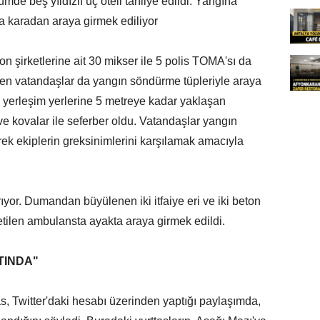
ümde beş yıldızlı üç oteli tahliye edildi. Yangına
a karadan araya girmek ediliyor
on şirketlerine ait 30 mikser ile 5 polis TOMA'sı da
en vatandaşlar da yangın söndürme tüpleriyle araya
e yerleşim yerlerine 5 metreye kadar yaklaşan
ve kovalar ile seferber oldu. Vatandaşlar yangın
rek ekiplerin greksinimlerini karşılamak amacıyla
yor. Dumandan büyülenen iki itfaiye eri ve iki beton
tilen ambulansta ayakta araya girmek edildi.
TINDA"
 Twitter'daki hesabı üzerinden yaptığı paylaşımda,