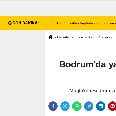
SON DAKİKA:
di: 2 ölü, 2 yaralı
02:13
Afyonkarahisar'da Araç Sahip
Haberler
Bölge
Bodrum'da yangın, 
Bodrum'da ya
Muğla'nın Bodrum ve 