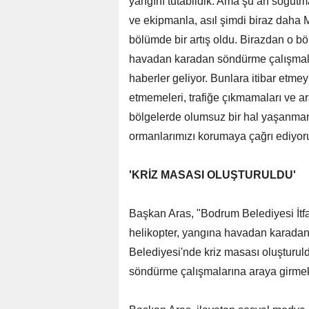
yangını tutabildik. Ama şu an soğutm
ve ekipmanla, asıl şimdi biraz daha 
bölümde bir artış oldu. Birazdan o b
havadan karadan söndürme çalışmaları
haberler geliyor. Bunlara itibar etmey
etmemeleri, trafiğe çıkmamaları ve ara
bölgelerde olumsuz bir hal yaşanmam
ormanlarımızı korumaya çağrı ediyor
'KRİZ MASASI OLUŞTURULDU'
Başkan Aras, "Bodrum Belediyesi İtfa
helikopter, yangına havadan karada
Belediyesi'nde kriz masası oluşturul
söndürme çalışmalarına araya girmek 