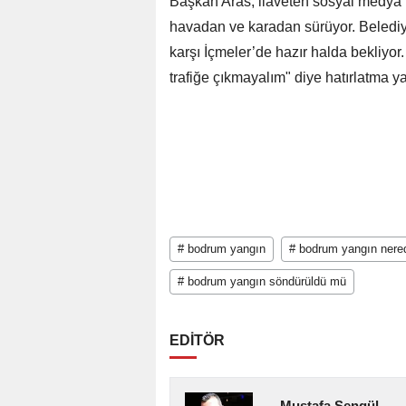
Başkan Aras, ilaveten sosyal medya
havadan ve karadan sürüyor. Belediy
karşı İçmeler’de hazır halda bekliyor. 
trafiğe çıkmayalım" diye hatırlatma ya
# bodrum yangın
# bodrum yangın nere
# bodrum yangın söndürüldü mü
EDİTÖR
Mustafa Şengül