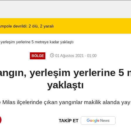
lerinin Tercihi: Halil Engin Oto Yıkama
02:11
Şarkıcı Cansever 
yerleşim yerlerine 5 metreye kadar yaklaştı
01 Ağustos 2021 - 01:00
BÖLGE
ngın, yerleşim yerlerine 5 
yaklaştı
Milas ilçelerinde çıkan yangınlar makilik alanda ya
TAKİP ET