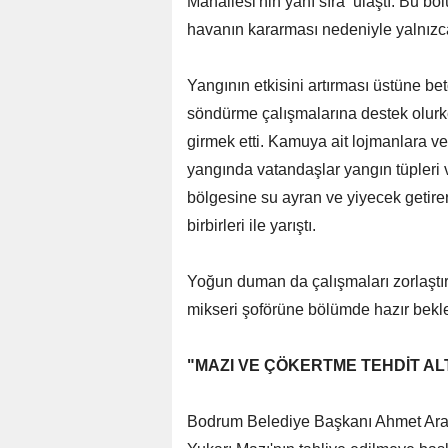
Mahallesi'nin yanı sıra ulaştı. Bu böl
havanın kararması nedeniyle yalnızc
Yangının etkisini artırması üstüne bet
söndürme çalışmalarına destek olurk
girmek etti. Kamuya ait lojmanlara v
yangında vatandaşlar yangın tüpleri 
bölgesine su ayran ve yiyecek getire
birbirleri ile yarıştı.
Yoğun duman da çalışmaları zorlaştırı
mikseri şoförüne bölümde hazır bekle
"MAZI VE ÇÖKERTME TEHDİT AL
Bodrum Belediye Başkanı Ahmet Aras,