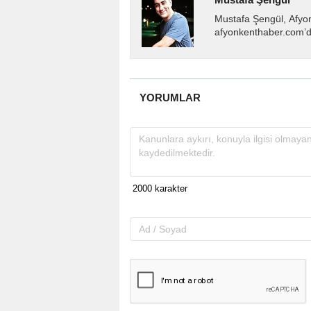
Mustafa Şengül, Afyo
afyonkenthaber.com’da
almakta, haber akışı..
YORUMLAR