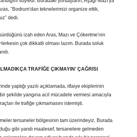
andığını söyledi. Buradaki yurttaşların, Aşağı Mazı'ya
ras, "Bodrum'dan teknelerimizi organize ettik,
uz" dedi.
 sürdüğünü izah eden Aras, Mazı ve Çökertme'nin
"Herkesin çok dikkatli olması lazım. Burada soluk
andı.
LMADIKÇA TRAFİĞE ÇIKMAYIN' ÇAĞRISI
de yaptığı yazılı açıklamada, itfaiye ekiplerinin
li bir şekilde yangına acil mücadele vermesi amacıyla
ları ile trafiğe çıkmamasını istemişti.
meler tersaneler bölgesinin tam üzerindeyiz. Burada
nduğu gibi yandı maalesef, tersanelere gelmeden