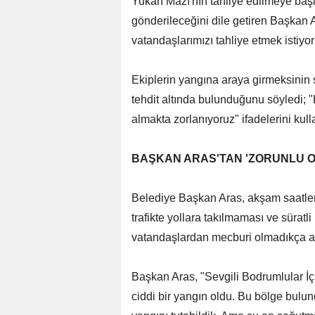
Yukarı Mazı'nın tahliye edilmeye başl
gönderileceğini dile getiren Başkan A
vatandaşlarımızı tahliye etmek istiyor
Ekiplerin yangına araya girmeksinin
tehdit altında bulunduğunu söyledi; 
almakta zorlanıyoruz" ifadelerini kull
BAŞKAN ARAS'TAN 'ZORUNLU O
Belediye Başkan Aras, akşam saatlerin
trafikte yollara takılmaması ve sürat
vatandaşlardan mecburi olmadıkça araç
Başkan Aras, "Sevgili Bodrumlular İç
ciddi bir yangın oldu. Bu bölge bulu