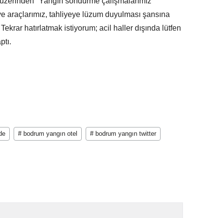
 üzerinden "Yangın söndürme çalışmalarımız
e araçlarımız, tahliyeye lüzum duyulması şansına
Tekrar hatırlatmak istiyorum; acil haller dışında lütfen
ptı.
de
# bodrum yangın otel
# bodrum yangın twitter