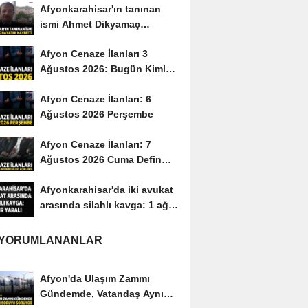
Afyonkarahisar'ın tanınan
ismi Ahmet Dikyamaç
hayatını kaybetti
Afyon Cenaze İlanları 3
Ağustos 2026: Bugün Kimler
Vefat Etti?
Afyon Cenaze İlanları: 6
Ağustos 2026 Perşembe
Afyon Cenaze İlanları: 7
Ağustos 2026 Cuma Defin
Bilgileri Açıklandı
Afyonkarahisar'da iki avukat
arasında silahlı kavga: 1 ağır
yaralı
 YORUMLANANLAR
Afyon'da Ulaşım Zammı
Gündemde, Vatandaş Aynı