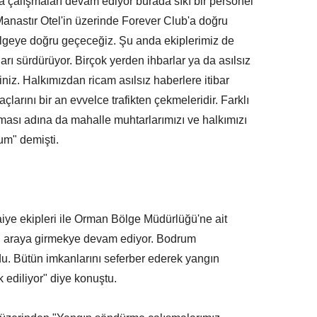
a çalışmaları devam ediyor burada sıkı bir personel
Manastır Otel'in üzerinde Forever Club'a doğru
ölgeye doğru geçeceğiz. Şu anda ekiplerimiz de
 sürdürüyor. Birçok yerden ihbarlar ya da asılsız
iniz. Halkımızdan ricam asılsız haberlere itibar
çlarını bir an evvelce trafikten çekmeleridir. Farklı
ası adına da mahalle muhtarlarımızı ve halkımızı
um" demişti.
iye ekipleri ile Orman Bölge Müdürlüğü'ne ait
n araya girmekye devam ediyor. Bodrum
du. Bütün imkanlarını seferber ederek yangın
ediliyor" diye konuştu.