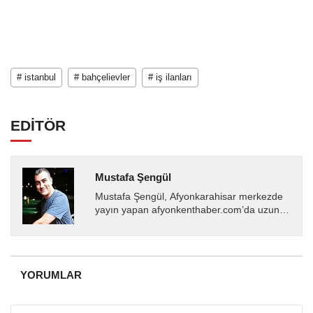
# istanbul
# bahçelievler
# iş ilanları
EDİTÖR
Mustafa Şengül
Mustafa Şengül, Afyonkarahisar merkezde
yayın yapan afyonkenthaber.com’da uzun
yıllardır yerel internet medyasında görev
almakta, haber akışı...
YORUMLAR