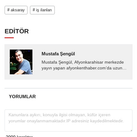
# aksaray
# iş ilanları
EDİTÖR
Mustafa Şengül
Mustafa Şengül, Afyonkarahisar merkezde
yayın yapan afyonkenthaber.com’da uzun
yıllardır yerel internet medyasında görev
almakta, haber akışı...
YORUMLAR