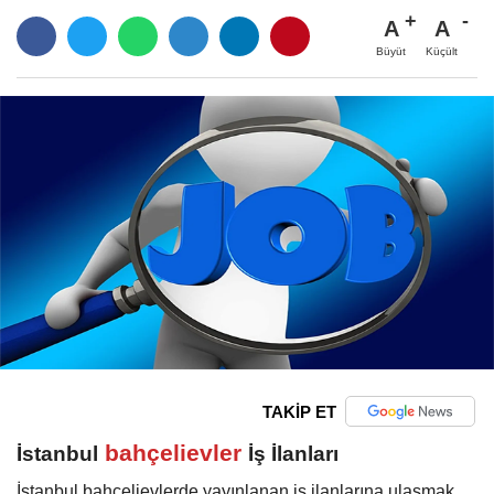
A
A
Büyüt
Küçült
TAKİP ET
bahçelievler
İstanbul
İş İlanları
İstanbul bahçelievlerde yayınlanan iş ilanlarına ulaşmak