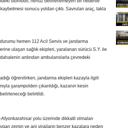
mindeki otomobil, henüz belirlenemeyen bir nedenle
kaybetmesi sonucu yoldan çıktı. Savrulan araç, takla
, durumu hemen 112 Acil Servis ve jandarma
yerine ulaşan sağlık ekipleri, yaralanan sürücü S.Y. ile
müdahalenin ardından ambulanslarla çevredeki
adığı öğrenilirken, jandarma ekipleri kazayla ilgili
ımıyla şarampolden çıkarıldığı, kazanın kesin
lirleneceği belirtildi.
t–Afyonkarahisar yolu üzerinde dikkatli olmaları
aygan zemin ve ani virajların benzer kazalara neden