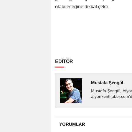
olabileceğine dikkat çekti.
EDİTÖR
Mustafa Şengül
Mustafa Şengül, Afyo
afyonkenthaber.com’da
almakta, haber akışı..
YORUMLAR