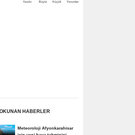
Büyüt
Küçült
Yazdır
Yorumlar
 OKUNAN HABERLER
Meteoroloji Afyonkarahisar
için yeni hava tahminini