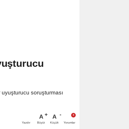
yuşturucu
ir uyuşturucu soruşturması
A
A
Büyüt
Küçült
Yazdır
Yorumlar