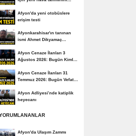
yayımladı
Afyon'da yeni otobüslere
erişim testi
Afyonkarahisar'ın tanınan
ismi Ahmet Dikyamaç
hayatını kaybetti
Afyon Cenaze İlanları 3
Ağustos 2026: Bugün Kimler
Vefat Etti?
Afyon Cenaze İlanları 31
Temmuz 2026: Bugün Vefat
Edenler Kimler?
Afyon Adliyesi’nde katiplik
heyecanı
 YORUMLANANLAR
Afyon'da Ulaşım Zammı