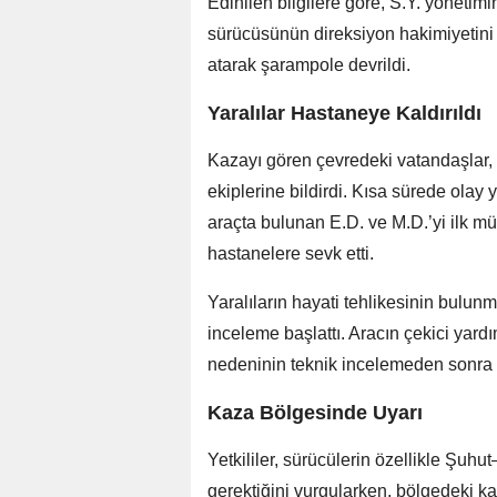
Edinilen bilgilere göre, S.Y. yöneti
sürücüsünün direksiyon hakimiyetini 
atarak şarampole devrildi.
Yaralılar Hastaneye Kaldırıldı
Kazayı gören çevredeki vatandaşlar
ekiplerine bildirdi. Kısa sürede olay 
araçta bulunan E.D. ve M.D.’yi ilk 
hastanelere sevk etti.
Yaralıların hayati tehlikesinin bulunm
inceleme başlattı. Aracın çekici yard
nedeninin teknik incelemeden sonra be
Kaza Bölgesinde Uyarı
Yetkililer, sürücülerin özellikle Şuhu
gerektiğini vurgularken, bölgedeki k