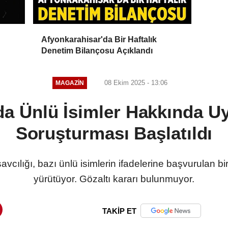
Afyonkarahisar'da Bir Haftalık
Denetim Bilançosu Açıklandı
08 Ekim 2025 - 13:06
MAGAZIN
'da Ünlü İsimler Hakkında U
Soruşturması Başlatıldı
vcılığı, bazı ünlü isimlerin ifadelerine başvurulan b
yürütüyor. Gözaltı kararı bulunmuyor.
TAKİP ET