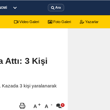
Ara
NOMI
Video Galeri
Foto Galeri
Yazarlar
gün sürecek festival programı açıklandı
01:17
Em
Attı: 3 Kişi
. Kazada 3 kişi yaralanarak
A
A