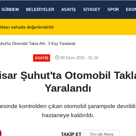
GÜNDEM
BELEDIYELER
ASAYIŞ
SIYASET
SPOR
EKO
 Ağustos 2026 Cuma Defin Bilgileri Açıklandı
01:31
Dinar'da beş 
hut'ta Otomobil Takla Attı: 3 Kişi Yaralandı
09 Ekim 2025 - 01:24
ASAYIŞ
sar Şuhut'ta Otomobil Takla 
Yaralandı
çesinde kontrolden çıkan otomobil şarampole devrildi
hastaneye kaldırıldı.
TAKİP ET