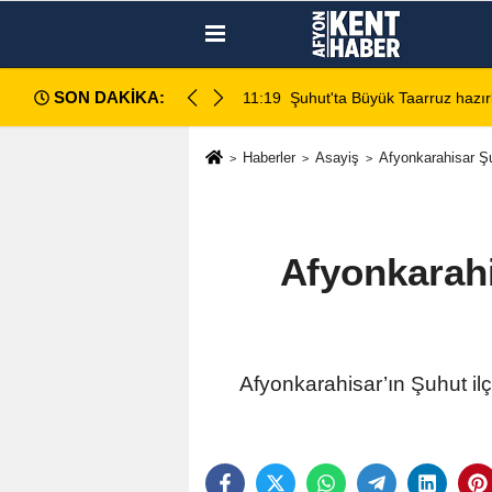
SON DAKİKA:
sahada değerlendirildi
11:18
Afyon Cenaze İlanları: 7
Haberler
Asayiş
Afyonkarahisar Şu
Afyonkarahi
Afyonkarahisar’ın Şuhut il