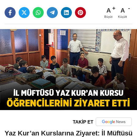
A
A
Büyüt
Küçült
TAKİP ET
Yaz Kur’an Kurslarına Ziyaret: İl Müftüsü