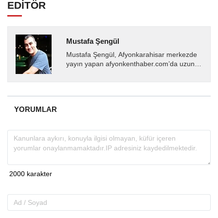
EDİTÖR
Mustafa Şengül
Mustafa Şengül, Afyonkarahisar merkezde
yayın yapan afyonkenthaber.com’da uzun
yıllardır yerel internet medyasında görev
almakta, haber akışı...
YORUMLAR