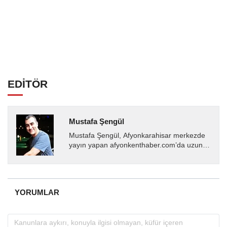
EDİTÖR
Mustafa Şengül
Mustafa Şengül, Afyonkarahisar merkezde
yayın yapan afyonkenthaber.com’da uzun
yıllardır yerel internet medyasında görev
almakta, haber akışı...
YORUMLAR