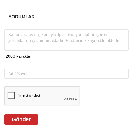
almakta, haber akışı...
YORUMLAR
Gönder