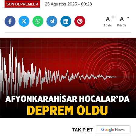
26 Ağustos 2025 - 00:28
SON DEPREMLER
A
A
Büyüt
Küçült
TAKİP ET