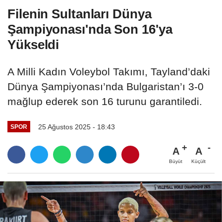
Filenin Sultanları Dünya
Şampiyonası'nda Son 16'ya
Yükseldi
A Milli Kadın Voleybol Takımı, Tayland’daki
Dünya Şampiyonası’nda Bulgaristan’ı 3-0
mağlup ederek son 16 turunu garantiledi.
25 Ağustos 2025 - 18:43
SPOR
A
A
Büyüt
Küçült