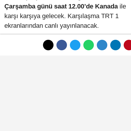
Çarşamba günü saat 12.00’de Kanada
ile
karşı karşıya gelecek. Karşılaşma TRT 1
ekranlarından canlı yayınlanacak.
Filenin Sultanları, Kanada’yı da mağlup
etmesi halinde grubu lider tamamlayarak
son 16 turuna avantajlı başlayacak.
EDİTÖR