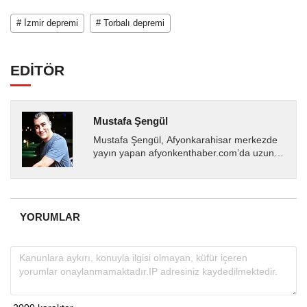
# İzmir depremi
# Torbalı depremi
EDİTÖR
Mustafa Şengül
Mustafa Şengül, Afyonkarahisar merkezde
yayın yapan afyonkenthaber.com’da uzun
yıllardır yerel internet medyasında görev
almakta, haber akışı...
YORUMLAR