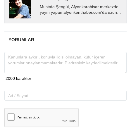
Mustafa Şengül, Afyonkarahisar merkezde
yayın yapan afyonkenthaber.com’da uzun
yıllardır yerel internet medyasında görev
almakta, haber akışı...
YORUMLAR