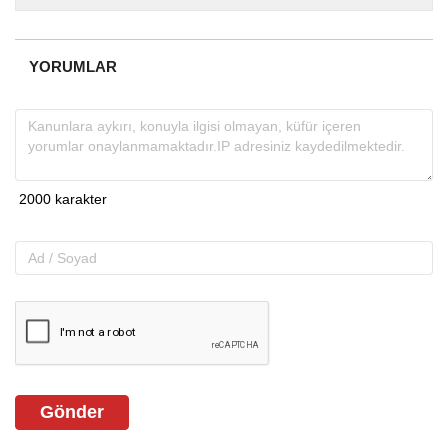
almakta, haber akışı...
YORUMLAR
Gönder