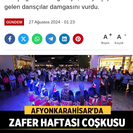
gelen dansçılar damgasını vurdu.
27 Ağustos 2024 - 01:23
GÜNDEM
A
A
Büyüt
Küçült