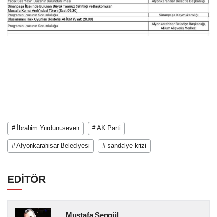
# İbrahim Yurdunuseven
# AK Parti
# Afyonkarahisar Belediyesi
# sandalye krizi
EDİTÖR
Mustafa Şengül