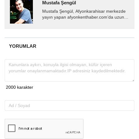
Mustafa Şengül
Mustafa Şengül, Afyonkarahisar merkezde
yayın yapan afyonkenthaber.com’da uzun
yıllardır yerel internet medyasında görev
almakta, haber akışı...
YORUMLAR