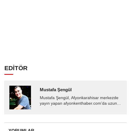
EDİTÖR
Mustafa Şengül
Mustafa Şengül, Afyonkarahisar merkezde
yayın yapan afyonkenthaber.com’da uzun
yıllardır yerel internet medyasında görev
almakta, haber akışı...
YORUMLAR