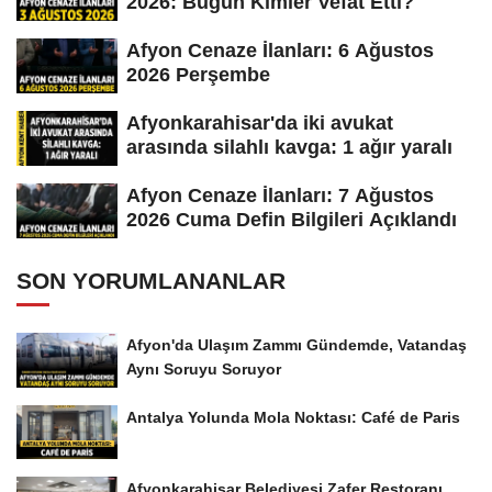
2026: Bugün Kimler Vefat Etti?
Afyon Cenaze İlanları: 6 Ağustos
2026 Perşembe
Afyonkarahisar'da iki avukat
arasında silahlı kavga: 1 ağır yaralı
Afyon Cenaze İlanları: 7 Ağustos
2026 Cuma Defin Bilgileri Açıklandı
SON YORUMLANANLAR
Afyon'da Ulaşım Zammı Gündemde, Vatandaş
Aynı Soruyu Soruyor
Antalya Yolunda Mola Noktası: Café de Paris
Afyonkarahisar Belediyesi Zafer Restoranı