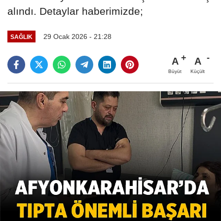
alındı. Detaylar haberimizde;
29 Ocak 2026 - 21:28
SAĞLIK
A
A
Büyüt
Küçült