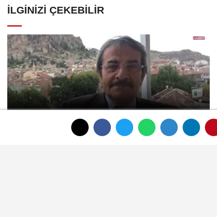
İLGINIZI ÇEKEBILIR
Afyonkarahisar'ın tanınan ismi Ahmet
Dikyamaç hayatını kaybetti