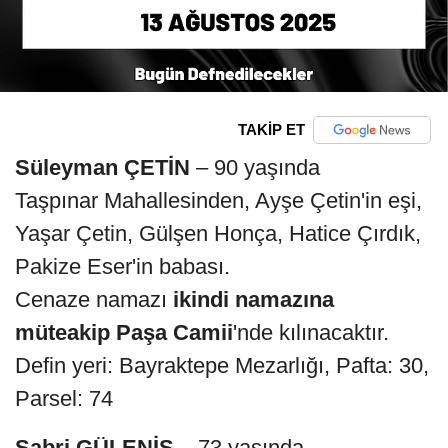
TAKİP ET
Süleyman ÇETİN
– 90 yaşında
Taşpınar Mahallesinden, Ayşe Çetin'in eşi,
Yaşar Çetin, Gülşen Honça, Hatice Çırdık,
Pakize Eser'in babası.
Cenaze namazı
ikindi namazına
müteakip Paşa Camii
'nde kılınacaktır.
Defin yeri: Bayraktepe Mezarlığı, Pafta: 30,
Parsel: 74
Sabri GÜLENİŞ
– 73 yaşında