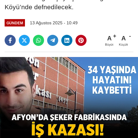
Köyü’nde defnedilecek.
13 Ağustos 2025 - 10:49
GÜNDEM
A
A
Büyüt
Küçült