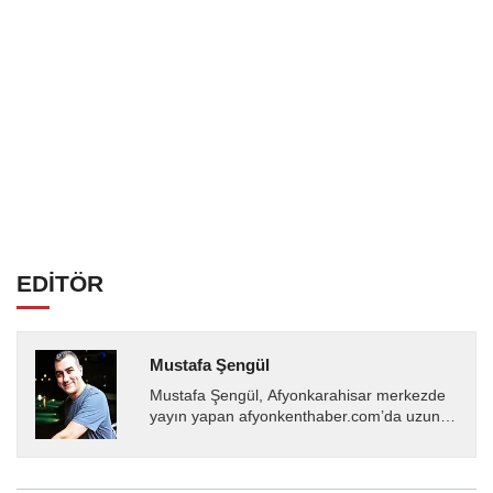
EDİTÖR
Mustafa Şengül
Mustafa Şengül, Afyonkarahisar merkezde
yayın yapan afyonkenthaber.com’da uzun
yıllardır yerel internet medyasında görev
almakta, haber akışı...