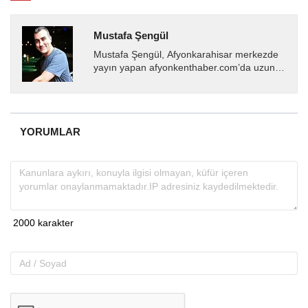
Mustafa Şengül
Mustafa Şengül, Afyonkarahisar merkezde
yayın yapan afyonkenthaber.com’da uzun
yıllardır yerel internet medyasında görev
almakta, haber akışı...
YORUMLAR