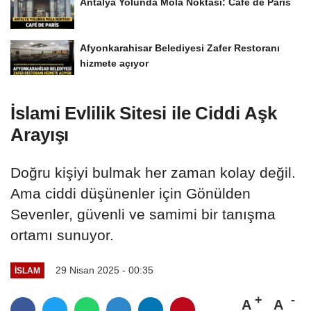
Antalya Yolunda Mola Noktası: Café de Paris
Afyonkarahisar Belediyesi Zafer Restoranı
hizmete açıyor
İslami Evlilik Sitesi ile Ciddi Aşk
Arayışı
Doğru kişiyi bulmak her zaman kolay değil.
Ama ciddi düşünenler için Gönülden
Sevenler, güvenli ve samimi bir tanışma
ortamı sunuyor.
29 Nisan 2025 - 00:35
İSLAM
A
A