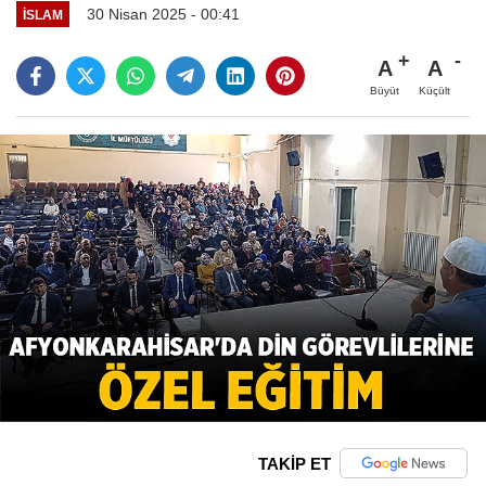
30 Nisan 2025 - 00:41
İSLAM
A
A
Büyüt
Küçült
TAKİP ET