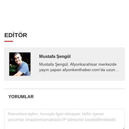
EDİTÖR
Mustafa Şengül
Mustafa Şengül, Afyonkarahisar merkezde
yayın yapan afyonkenthaber.com’da uzun
yıllardır yerel internet medyasında görev
almakta, haber akışı...
YORUMLAR