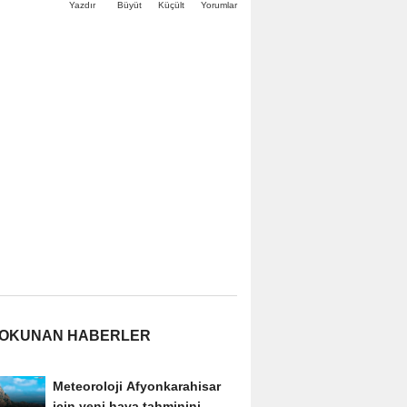
Büyüt
Küçült
Yazdır
Yorumlar
 OKUNAN HABERLER
Meteoroloji Afyonkarahisar
için yeni hava tahminini