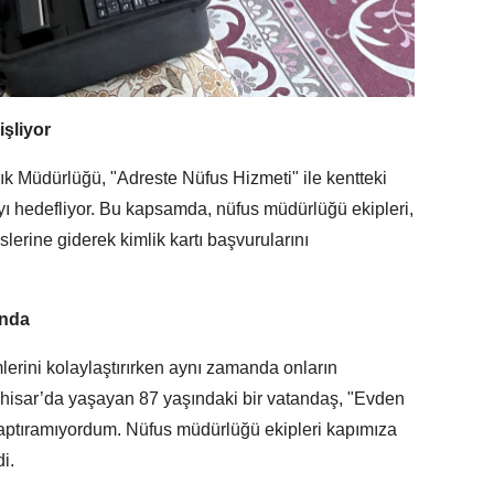
şliyor
ık Müdürlüğü, "Adreste Nüfus Hizmeti" ile kentteki
yı hedefliyor. Bu kapsamda, nüfus müdürlüğü ekipleri,
erine giderek kimlik kartı başvurularını
anda
mlerini kolaylaştırırken aynı zamanda onların
ahisar’da yaşayan 87 yaşındaki bir vatandaş, "Evden
yaptıramıyordum. Nüfus müdürlüğü ekipleri kapımıza
i.