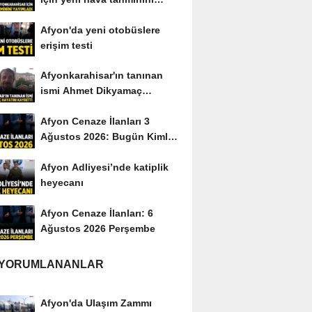
yayımladı
Afyon'da yeni otobüslere
erişim testi
Afyonkarahisar'ın tanınan
ismi Ahmet Dikyamaç
hayatını kaybetti
Afyon Cenaze İlanları 3
Ağustos 2026: Bugün Kimler
Vefat Etti?
Afyon Adliyesi’nde katiplik
heyecanı
Afyon Cenaze İlanları: 6
Ağustos 2026 Perşembe
 YORUMLANANLAR
Afyon'da Ulaşım Zammı