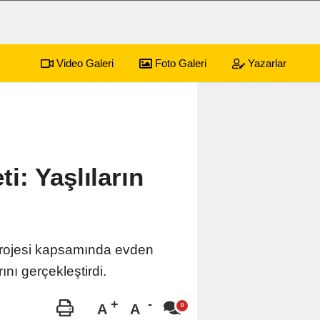
Video Galeri
Foto Galeri
Yazarlar
yonkarahisar Nöbetçi Eczaneler
i: Yaşlıların
projesi kapsamında evden
nı gerçekleştirdi.
A
A