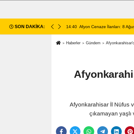
SON DAKİKA:
14:35
Sinanpaşa’da Otobüs Kazası:
Haberler
Gündem
Afyonkarahisar'd
Afyonkarahis
Afyonkarahisar İl Nüfus
çıkamayan yaşlı v