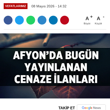
08 Mayıs 2026 - 14:32
VEFATLARIMIZ
A
A
Büyüt
Küçült
TAKİP ET