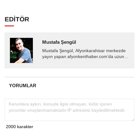
EDİTÖR
Mustafa Şengül
Mustafa Şengül, Afyonkarahisar merkezde
yayın yapan afyonkenthaber.com’da uzun
yıllardır yerel internet medyasında görev
almakta, haber akışı...
YORUMLAR