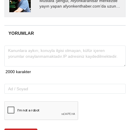
Mustafa Şengül, Afyonkarahisar merkezde
yayın yapan afyonkenthaber.com’da uzun
yıllardır yerel internet medyasında görev
almakta, haber akışı...
YORUMLAR