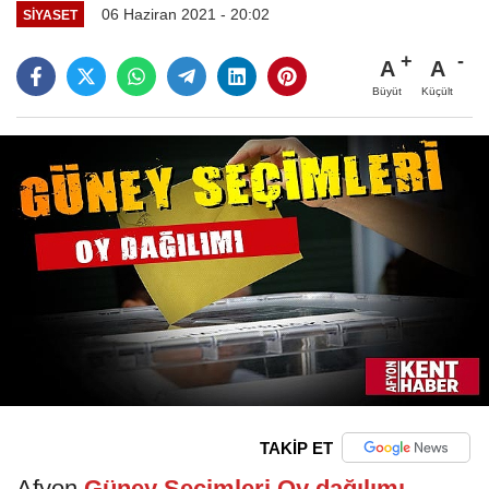
06 Haziran 2021 - 20:02
SIYASET
A
A
Büyüt
Küçült
TAKİP ET
Afyon
Güney Seçimleri Oy dağılımı