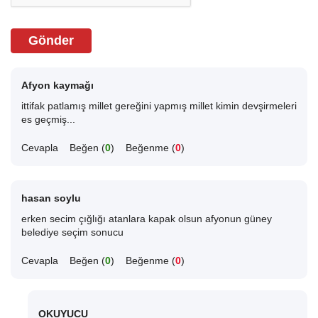
Gönder
Afyon kaymağı
ittifak patlamış millet gereğini yapmış millet kimin devşirmeleri
es geçmiş...
Cevapla
Beğen (
0
)
Beğenme (
0
)
hasan soylu
erken secim çığlığı atanlara kapak olsun afyonun güney
belediye seçim sonucu
Cevapla
Beğen (
0
)
Beğenme (
0
)
OKUYUCU