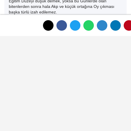
Eğitim Düzeyi düşük demek, yoksa bu Günlerde olan
bitenlerden sonra hala Akp ve küçük ortağına Oy çıkması
başka türlü izah edilemez.
Cevapla
Beğen (
0
)
Beğenme (
0
)
erol öztürk
işsizliği , muhtarlara sekreter vererek çözeceğini söyleyen
adam dan daha akıllı oldukları belli....asıl eğitim seviyesi
düşük olanlarda bu yalana sesini çıkartamayanlardır
Beğen (
0
)
Beğenme (
0
)
Hursit Temel
isinize gelmeyince egitim düzeyi düsük olur görün
gercekleri görün artik.
Beğen (
0
)
Beğenme (
0
)