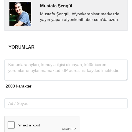
Mustafa Şengül
Mustafa Şengül, Afyonkarahisar merkezde
yayın yapan afyonkenthaber.com’da uzun
yıllardır yerel internet medyasında görev
almakta, haber akışı...
YORUMLAR