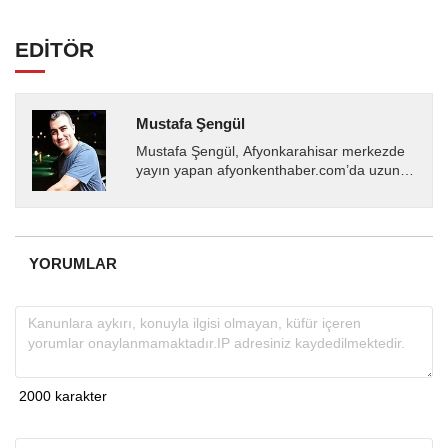
EDİTÖR
Mustafa Şengül
Mustafa Şengül, Afyonkarahisar merkezde
yayın yapan afyonkenthaber.com’da uzun
yıllardır yerel internet medyasında görev
almakta, haber akışı...
YORUMLAR