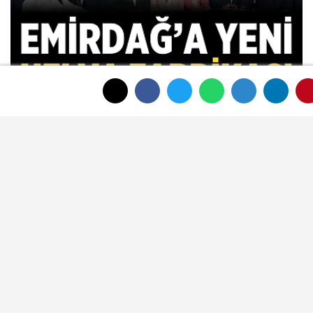
Emirdağ'a yeni helva fabrikası
ÇOK OKUNAN HABERLER
Meteoroloji Afyonkarahisar için yeni
hava tahminini yayımladı
Afyon'da yeni otobüslere erişim testi
Afyonkarahisar'ın tanınan ismi
Ahmet Dikyamaç hayatını kaybetti