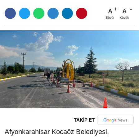
A
A
Büyüt
Küçült
TAKİP ET
Afyonkarahisar Kocaöz Belediyesi,