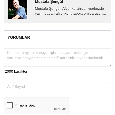
Mustafa Şengül
Mustafa Şengül, Afyonkarahisar merkezde
yayın yapan afyonkenthaber.com’da uzun
yıllardır yerel internet medyasında görev
almakta, haber akışı...
YORUMLAR