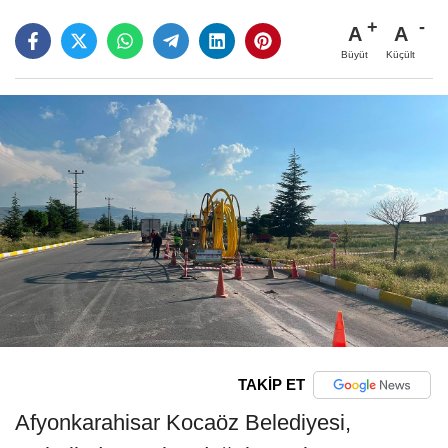
A
A
Büyüt
Küçült
TAKİP ET
Afyonkarahisar Kocaöz Belediyesi,