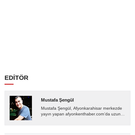
EDİTÖR
Mustafa Şengül
Mustafa Şengül, Afyonkarahisar merkezde
yayın yapan afyonkenthaber.com’da uzun
yıllardır yerel internet medyasında görev
almakta, haber akışı...