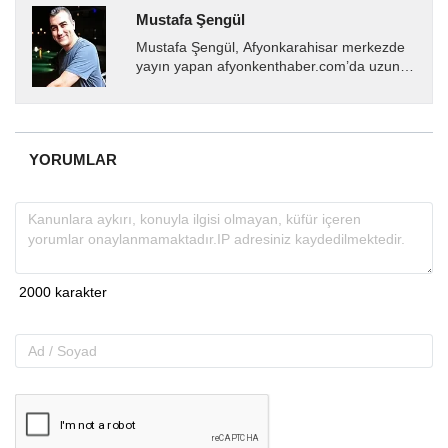
Mustafa Şengül
Mustafa Şengül, Afyonkarahisar merkezde
yayın yapan afyonkenthaber.com’da uzun
yıllardır yerel internet medyasında görev
almakta, haber akışı...
YORUMLAR