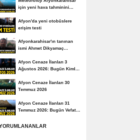
Meteoroloji Afyonkarahisar
için yeni hava tahminini
yayımladı
Afyon'da yeni otobüslere
erişim testi
Afyonkarahisar'ın tanınan
ismi Ahmet Dikyamaç
hayatını kaybetti
Afyon Cenaze İlanları 3
Ağustos 2026: Bugün Kimler
Vefat Etti?
Afyon Cenaze İlanları 30
Temmuz 2026
Afyon Cenaze İlanları 31
Temmuz 2026: Bugün Vefat
Edenler Kimler?
 YORUMLANANLAR