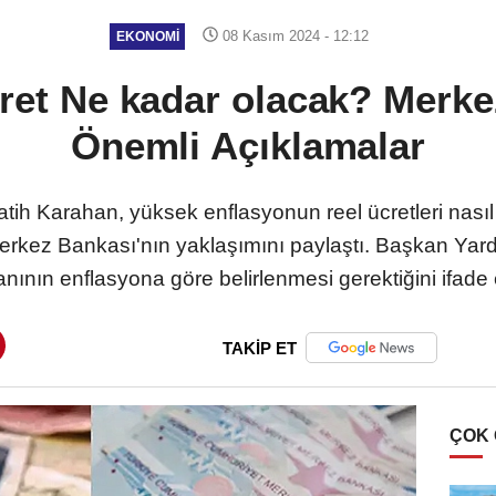
08 Kasım 2024 - 12:12
EKONOMI
ret Ne kadar olacak? Merk
Önemli Açıklamalar
h Karahan, yüksek enflasyonun reel ücretleri nasıl e
kez Bankası'nın yaklaşımını paylaştı. Başkan Yar
anının enflasyona göre belirlenmesi gerektiğini ifade e
TAKİP ET
ÇOK