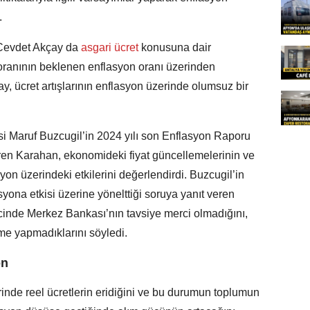
.
Cevdet Akçay da
asgari ücret
konusuna dair
ranının beklenen enflasyon oranı üzerinden
çay, ücret artışlarının enflasyon üzerinde olumsuz bir
 Maruf Buzcugil’in 2024 yılı son Enflasyon Raporu
en Karahan, ekonomideki fiyat güncellemelerinin ve
on üzerindeki etkilerini değerlendirdi. Buzcugil’in
yona etkisi üzerine yönelttiği soruya yanıt veren
cinde Merkez Bankası’nın tavsiye merci olmadığını,
rme yapmadıklarını söyledi.
on
nde reel ücretlerin eridiğini ve bu durumun toplumun