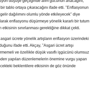
nflasyon düşüşe geçtiğinde alım gücünün artacağını,
ir tablo ortaya çıkaracağını ifade etti. "Enflasyonun
gelir dağılımını olumlu yönde etkileyecek" diye
arak enflasyonu düşürmeye yönelik kararlı bir tutum
n etkisinin sınırlanması gerektiğine dikkat çekti.
sgari ücrete yönelik artışların enflasyon üzerindeki
uğunu ifade etti. Akçay, "Asgari ücret artışı
rmemeli ve özellikle düşük vasıflı işgücünü olumsuz
rinden yapılan düzenlemelerin önemine vurgu yapan
ecekteki beklentilere etkisinin de göz önünde