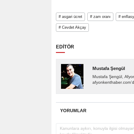
# asgari ücret
# zam oranı
# enflas
# Cevdet Akçay
EDİTÖR
Mustafa Şengül
Mustafa Şengül, Afyo
afyonkenthaber.com’da
almakta, haber akışı..
YORUMLAR