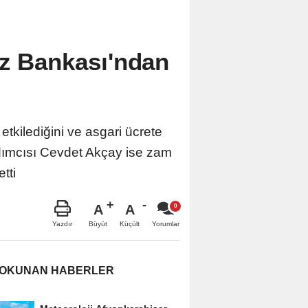
ez Bankası'ndan
tkilediğini ve asgari ücrete
dımcısı Cevdet Akçay ise zam
tti
A
A
Büyüt
Küçült
Yazdır
Yorumlar
 OKUNAN HABERLER