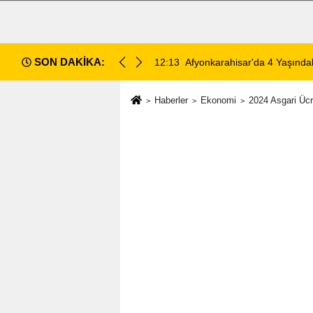
SON DAKİKA:
 Ölümünde 5 Şüpheli Gözaltına Alındı
12:10
Afyon Cenaze İlanları: 6 Ağ
Haberler
Ekonomi
2024 Asgari Üc