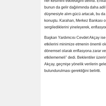
her kesimini etkilediğini belirtti. E
bunun da gelir dağılımında daha adil b
düşmesiyle alım gücü artacak, bu da 
konuştu. Karahan, Merkez Bankası ol
sergilediklerini yineleyerek, enflasyo
Başkan Yardımcısı Cevdet Akçay ise a
etkilerini minimize etmenin önemli old
dönemsel olarak enflasyona zarar ve
etkilememeli" dedi. Beklentiler üze
Akçay, geçmişe yönelik verilerin gel
bulundurulması gerektiğini belirtti.