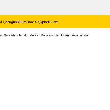
ustos 2026 Perşembe
12:04
Afyonkarahisar’da
ret Ne kadar olacak? Merkez Bankası'ndan Önemli Açıklamalar