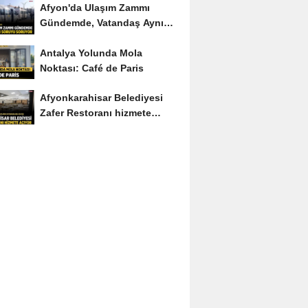
Afyon'da Ulaşım Zammı
Gündemde, Vatandaş Aynı
Soruyu Soruyor
Antalya Yolunda Mola
Noktası: Café de Paris
Afyonkarahisar Belediyesi
Zafer Restoranı hizmete
açıyor