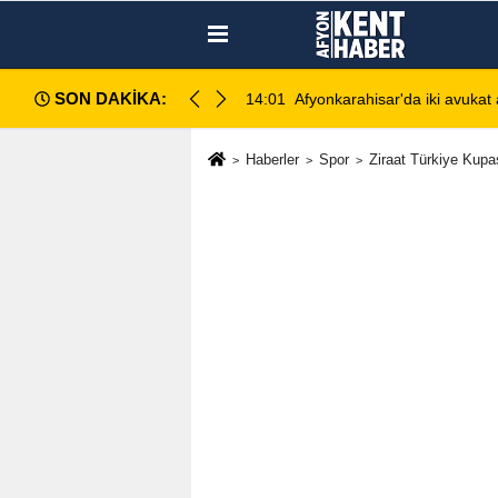
SON DAKİKA:
ahlı kavga: 1 ağır yaralı
13:28
Emirdağ Devlet Hastanesi'n
Haberler
Spor
Ziraat Türkiye Kupas