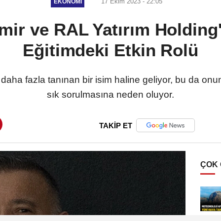
17 Ekim 2023 - 22:05
EKONOMI
ir ve RAL Yatırım Holding'
Eğitimdeki Etkin Rolü
daha fazla tanınan bir isim haline geliyor, bu da o
sık sorulmasına neden oluyor.
TAKİP ET
ÇOK