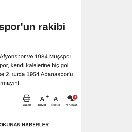
spor'un rakibi
aç Afyonspor ve 1984 Muşspor
r, kendi kalelerine hiç gol
se 2. turda 1954 Adanaspor'u
ırmayın!
A
A
Büyüt
Küçült
Yazdır
Yorumlar
 OKUNAN HABERLER