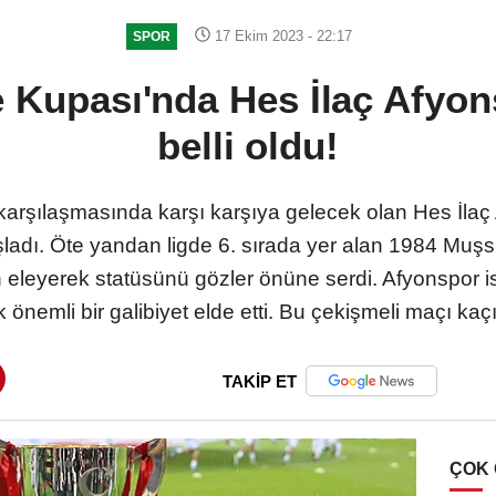
17 Ekim 2023 - 22:17
SPOR
e Kupası'nda Hes İlaç Afyon
belli oldu!
r karşılaşmasında karşı karşıya gelecek olan Hes İl
ladı. Öte yandan ligde 6. sırada yer alan 1984 Muşspo
 eleyerek statüsünü gözler önüne serdi. Afyonspor i
 önemli bir galibiyet elde etti. Bu çekişmeli maçı kaç
TAKİP ET
ÇOK