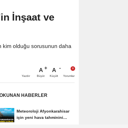
in İnşaat ve
nun kim olduğu sorusunun daha
A
A
Büyüt
Küçült
Yazdır
Yorumlar
 OKUNAN HABERLER
Meteoroloji Afyonkarahisar
için yeni hava tahminini
yayımladı