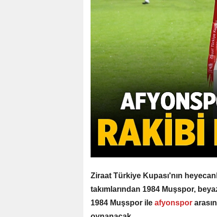
Ziraat Türkiye Kupası'nın heyecanlı 
takımlarından 1984 Muşspor, beyaz-
1984 Muşspor ile
afyonspor
arası
oynanacak.