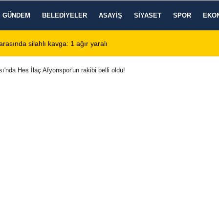
GÜNDEM
BELEDIYELER
ASAYIŞ
SIYASET
SPOR
EKO
de KBB Uzmanı hasta kabulüne başlıyor
13:24
Google DeepMind'
ı'nda Hes İlaç Afyonspor'un rakibi belli oldu!