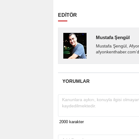
EDİTÖR
Mustafa Şengül
Mustafa Şengül, Afyo
afyonkenthaber.com’da
almakta, haber akışı..
YORUMLAR