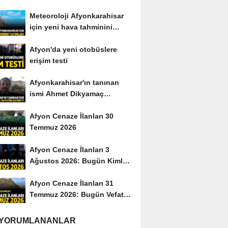
Meteoroloji Afyonkarahisar
için yeni hava tahminini
yayımladı
Afyon'da yeni otobüslere
erişim testi
Afyonkarahisar'ın tanınan
ismi Ahmet Dikyamaç
hayatını kaybetti
Afyon Cenaze İlanları 30
Temmuz 2026
Afyon Cenaze İlanları 3
Ağustos 2026: Bugün Kimler
Vefat Etti?
Afyon Cenaze İlanları 31
Temmuz 2026: Bugün Vefat
Edenler Kimler?
 YORUMLANANLAR