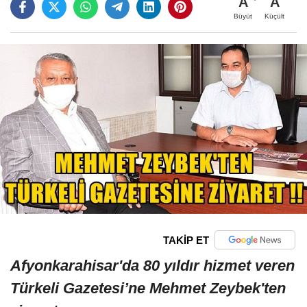
A
A
Büyüt
Küçült
TAKİP ET
Afyonkarahisar'da 80 yıldır hizmet veren
Türkeli Gazetesi’ne Mehmet Zeybek'ten