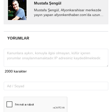
Mustafa Şengül
Mustafa Şengül, Afyonkarahisar merkezde
yayın yapan afyonkenthaber.com’da uzun
yıllardır yerel internet medyasında görev
almakta, haber akışı...
YORUMLAR