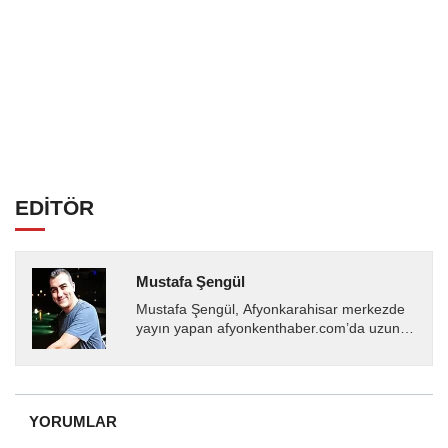
EDİTÖR
Mustafa Şengül
Mustafa Şengül, Afyonkarahisar merkezde
yayın yapan afyonkenthaber.com’da uzun
yıllardır yerel internet medyasında görev
almakta, haber akışı...
YORUMLAR