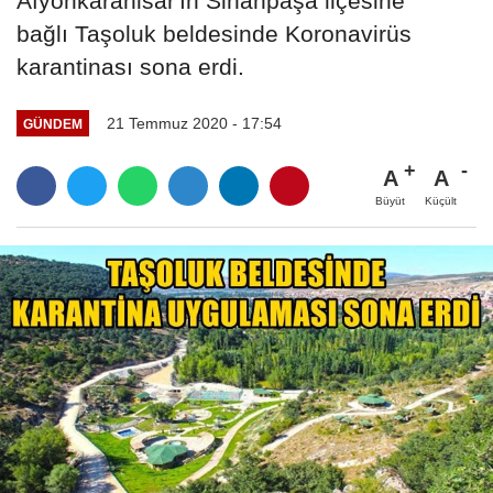
Afyonkarahisar'ın Sinanpaşa ilçesine
bağlı Taşoluk beldesinde Koronavirüs
karantinası sona erdi.
21 Temmuz 2020 - 17:54
GÜNDEM
A
A
Büyüt
Küçült