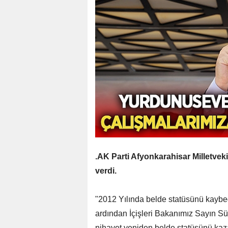
.AK Parti Afyonkarahisar Milletvek
verdi.
"2012 Yılında belde statüsünü kaybe
ardından İçişleri Bakanımız Sayın S
nihayet yeniden belde statüsünü kaz