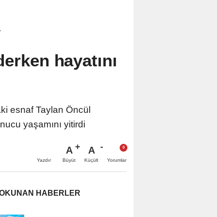
7
derken hayatını
aki esnaf Taylan Öncül
nucu yaşamını yitirdi
A
A
Büyüt
Küçült
Yazdır
Yorumlar
 OKUNAN HABERLER