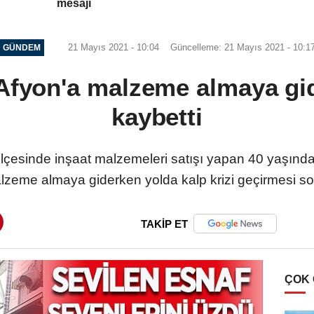
mesajı
21 Mayıs 2021 - 10:04
Güncelleme: 21 Mayıs 2021 - 10:1
GÜNDEM
Afyon'a malzeme almaya gi
kaybetti
ilçesinde inşaat malzemeleri satışı yapan 40 yaşınd
zeme almaya giderken yolda kalp krizi geçirmesi so
TAKİP ET
ÇOK