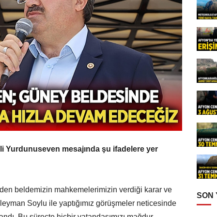
ili Yurdunuseven mesajında şu ifadelere yer
den beldemizin mahkemelerimizin verdiği karar ve
SON
üleyman Soylu ile yaptığımız görüşmeler neticesinde
andı. Bu süreçte hiçbir vatandaşımızı mağdur