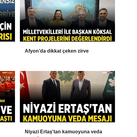
Afyon’da dikkat çeken zirve
Niyazi Ertaş'tan kamuoyuna veda