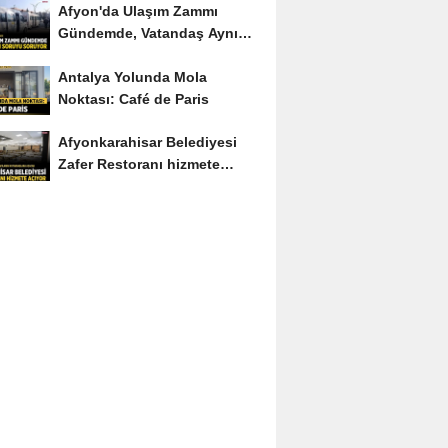
Afyon'da Ulaşım Zammı
Gündemde, Vatandaş Aynı
Soruyu Soruyor
Antalya Yolunda Mola
Noktası: Café de Paris
Afyonkarahisar Belediyesi
Zafer Restoranı hizmete
açıyor