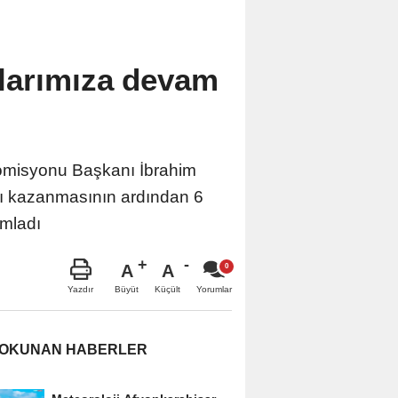
larımıza devam
 Komisyonu Başkanı İbrahim
ı kazanmasının ardından 6
ımladı
A
A
Büyüt
Küçült
Yazdır
Yorumlar
 OKUNAN HABERLER