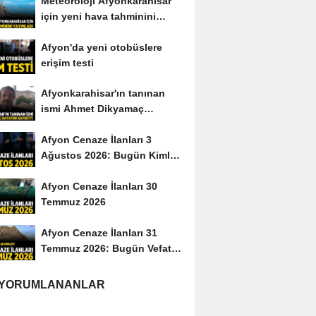
Meteoroloji Afyonkarahisar
için yeni hava tahminini
yayımladı
Afyon'da yeni otobüslere
erişim testi
Afyonkarahisar'ın tanınan
ismi Ahmet Dikyamaç
hayatını kaybetti
Afyon Cenaze İlanları 3
Ağustos 2026: Bugün Kimler
Vefat Etti?
Afyon Cenaze İlanları 30
Temmuz 2026
Afyon Cenaze İlanları 31
Temmuz 2026: Bugün Vefat
Edenler Kimler?
 YORUMLANANLAR