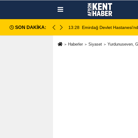
SON DAKİKA:
ahlı kavga: 1 ağır yaralı
13:28
Emirdağ Devlet Hastanesi'n
Haberler
Siyaset
Yurdunuseven, G