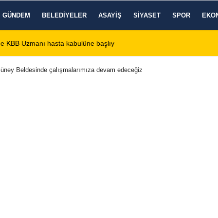
GÜNDEM
BELEDIYELER
ASAYIŞ
SIYASET
SPOR
EKO
de KBB Uzmanı hasta kabulüne başlıyor
13:24
Google DeepMind'
üney Beldesinde çalışmalarımıza devam edeceğiz