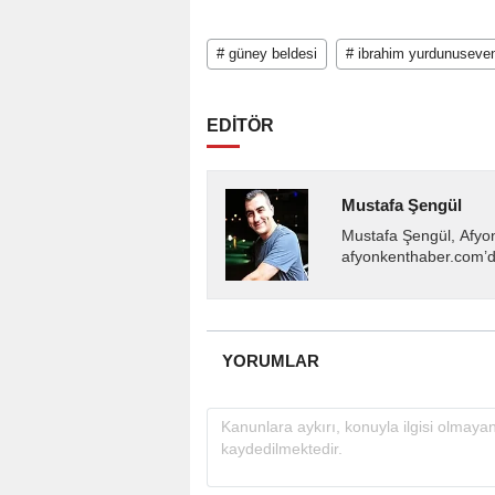
# güney beldesi
# ibrahim yurdunuseve
EDİTÖR
Mustafa Şengül
Mustafa Şengül, Afyo
afyonkenthaber.com’da
almakta, haber akışı..
YORUMLAR