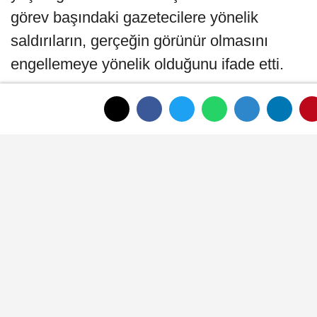
görev başındaki gazetecilere yönelik
saldırıların, gerçeğin görünür olmasını
engellemeye yönelik olduğunu ifade etti.
Bir eğitim sendikası olarak şiddetin her
türlüsüne karşı olduklarını dile getiren
Arslan, bu duruşun yalnızca eğitim
çalışanları için değil, tüm emekçiler için
geçerli olduğunu söyledi.
Adil paylaşım ve olumlu örnek çağrısı
Konuşmasında ekonomik adalet konusuna
da değinen Arslan, gelir ve emek
paylaşımında adil bir yapının tüm çalışanlar