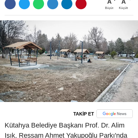
A
A
Büyüt
Küçült
TAKİP ET
Kütahya Belediye Başkanı Prof. Dr. Alim
Işık, Ressam Ahmet Yakupoğlu Parkı'nda