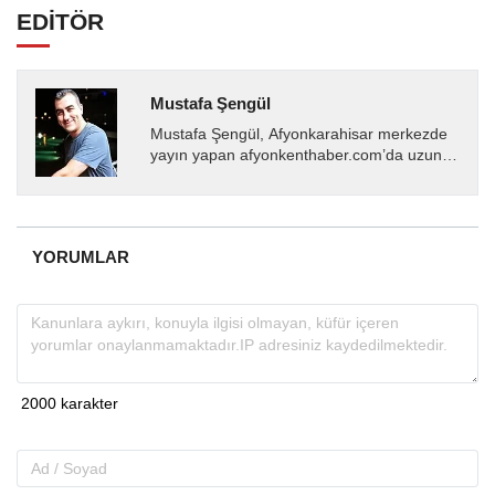
EDİTÖR
Mustafa Şengül
Mustafa Şengül, Afyonkarahisar merkezde
yayın yapan afyonkenthaber.com’da uzun
yıllardır yerel internet medyasında görev
almakta, haber akışı...
YORUMLAR