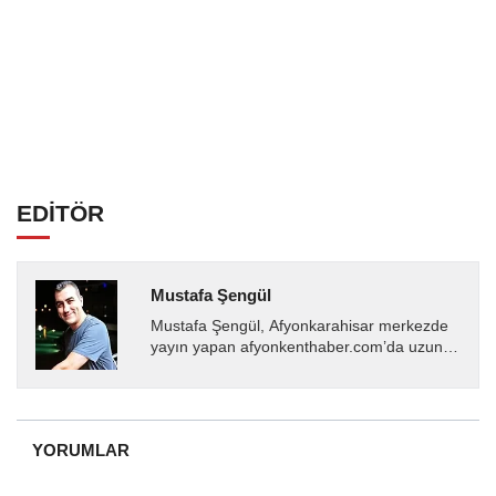
EDİTÖR
Mustafa Şengül
Mustafa Şengül, Afyonkarahisar merkezde
yayın yapan afyonkenthaber.com’da uzun
yıllardır yerel internet medyasında görev
almakta, haber akışı...
YORUMLAR