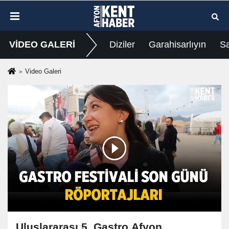
VİDEO GALERİ
Diziler
Garahisarlıyın
Sa
Video Galeri
Uluslararası 5. Gastro Afyon