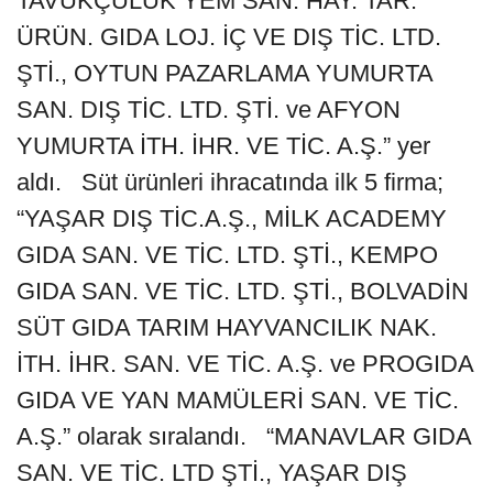
TAVUKÇULUK YEM SAN. HAY. TAR.
ÜRÜN. GIDA LOJ. İÇ VE DIŞ TİC. LTD.
ŞTİ., OYTUN PAZARLAMA YUMURTA
SAN. DIŞ TİC. LTD. ŞTİ. ve AFYON
YUMURTA İTH. İHR. VE TİC. A.Ş.” yer
aldı. Süt ürünleri ihracatında ilk 5 firma;
“YAŞAR DIŞ TİC.A.Ş., MİLK ACADEMY
GIDA SAN. VE TİC. LTD. ŞTİ., KEMPO
GIDA SAN. VE TİC. LTD. ŞTİ., BOLVADİN
SÜT GIDA TARIM HAYVANCILIK NAK.
İTH. İHR. SAN. VE TİC. A.Ş. ve PROGIDA
GIDA VE YAN MAMÜLERİ SAN. VE TİC.
A.Ş.” olarak sıralandı. “MANAVLAR GIDA
SAN. VE TİC. LTD ŞTİ., YAŞAR DIŞ