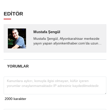
EDİTÖR
Mustafa Şengül
Mustafa Şengül, Afyonkarahisar merkezde
yayın yapan afyonkenthaber.com’da uzun
yıllardır yerel internet medyasında görev
almakta, haber akışı...
YORUMLAR