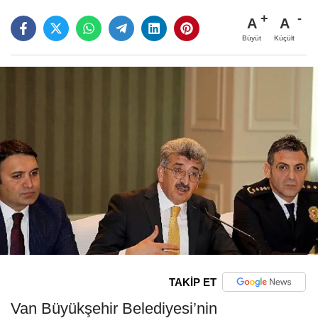
A
A
Büyüt
Küçült
TAKİP ET
Van Büyükşehir Belediyesi’nin