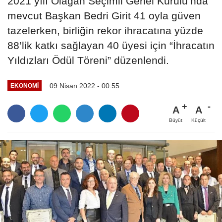
2021 yılı Olağan Seçimli Genel Kurulu’nda
mevcut Başkan Bedri Girit 41 oyla güven
tazelerken, birliğin rekor ihracatına yüzde
88’lik katkı sağlayan 40 üyesi için “İhracatın
Yıldızları Ödül Töreni” düzenlendi.
09 Nisan 2022 - 00:55
EKONOMI
A
A
Büyüt
Küçült