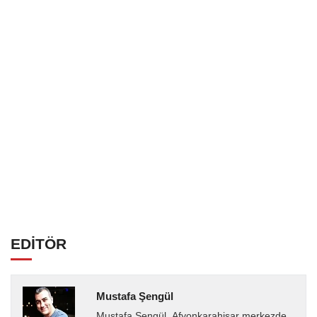
EDİTÖR
Mustafa Şengül
Mustafa Şengül, Afyonkarahisar merkezde