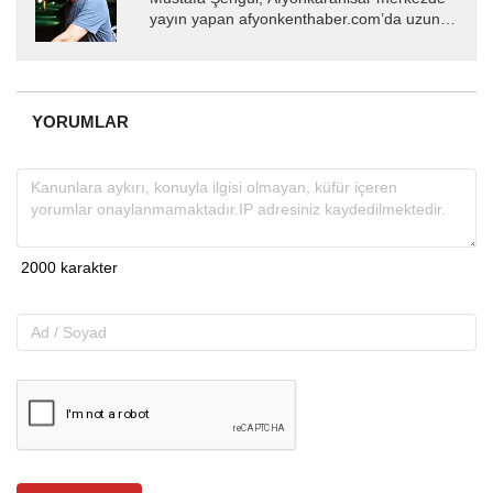
yayın yapan afyonkenthaber.com’da uzun
yıllardır yerel internet medyasında görev
almakta, haber akışı...
YORUMLAR