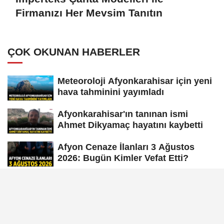
Firmanızı Her Mevsim Tanıtın
ÇOK OKUNAN HABERLER
Meteoroloji Afyonkarahisar için yeni
hava tahminini yayımladı
Afyonkarahisar'ın tanınan ismi
Ahmet Dikyamaç hayatını kaybetti
Afyon Cenaze İlanları 3 Ağustos
2026: Bugün Kimler Vefat Etti?
Afyon Cenaze İlanları: 6 Ağustos
2026 Perşembe
Afyon Cenaze İlanları: 7 Ağustos
2026 Cuma Defin Bilgileri Açıklandı