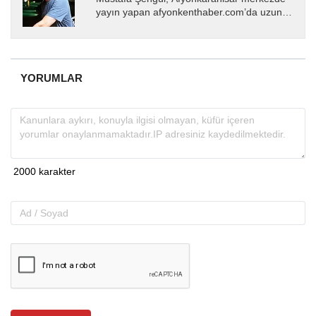
yayın yapan afyonkenthaber.com’da uzun
yıllardır yerel internet medyasında görev
almakta, haber akışı...
YORUMLAR