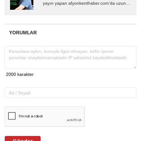
yayın yapan afyonkenthaber.com’da uzun
yıllardır yerel internet medyasında görev
almakta, haber akışı...
YORUMLAR