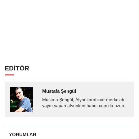
EDİTÖR
Mustafa Şengül
Mustafa Şengül, Afyonkarahisar merkezde
yayın yapan afyonkenthaber.com’da uzun
yıllardır yerel internet medyasında görev
almakta, haber akışı...
YORUMLAR