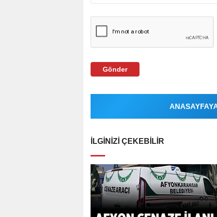
Gönder
ANASAYFAYA 
İLGINIZI ÇEKEBILIR