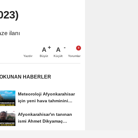
023)
ze ilanı
A
A
Büyüt
Küçült
Yazdır
Yorumlar
 OKUNAN HABERLER
Meteoroloji Afyonkarahisar
için yeni hava tahminini
yayımladı
Afyonkarahisar'ın tanınan
ismi Ahmet Dikyamaç
hayatını kaybetti
Afyon Cenaze İlanları 3