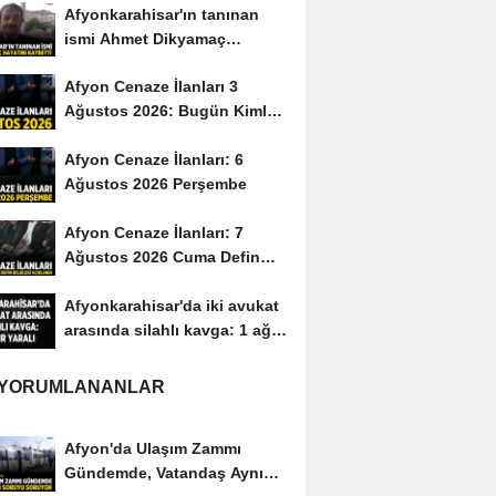
Afyonkarahisar'ın tanınan
ismi Ahmet Dikyamaç
hayatını kaybetti
Afyon Cenaze İlanları 3
Ağustos 2026: Bugün Kimler
Vefat Etti?
Afyon Cenaze İlanları: 6
Ağustos 2026 Perşembe
Afyon Cenaze İlanları: 7
Ağustos 2026 Cuma Defin
Bilgileri Açıklandı
Afyonkarahisar'da iki avukat
arasında silahlı kavga: 1 ağır
yaralı
 YORUMLANANLAR
Afyon'da Ulaşım Zammı
Gündemde, Vatandaş Aynı