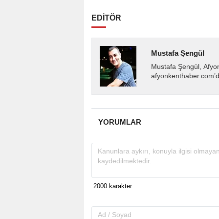
EDİTÖR
Mustafa Şengül
Mustafa Şengül, Afyo
afyonkenthaber.com’da
almakta, haber akışı..
YORUMLAR