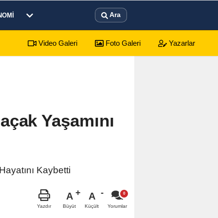
Ara
NOMI
Video Galeri
Foto Galeri
Yazarlar
Araç Sahiplerinin Tercihi: Halil Engin Oto Yıkama
02:11
Şarkıcı
Saçak Yaşamını
Hayatını Kaybetti
A
A
Büyüt
Küçült
Yazdır
Yorumlar