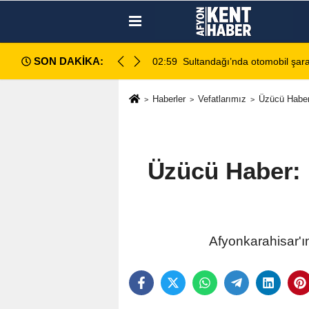
SON DAKİKA:
u
02:59
Sultandağı’nda otomobil şaram
Haberler
Vefatlarımız
Üzücü Haber
Üzücü Haber: 
Afyonkarahisar'ı