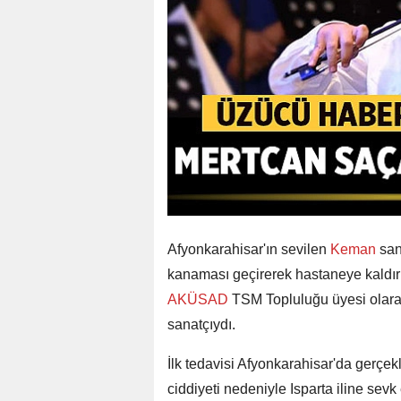
Afyonkarahisar'ın sevilen
Keman
san
kanaması geçirerek hastaneye kaldırı
AKÜSAD
TSM Topluluğu üyesi olarak
sanatçıydı.
İlk tedavisi Afyonkarahisar'da gerçe
ciddiyeti nedeniyle Isparta iline sev