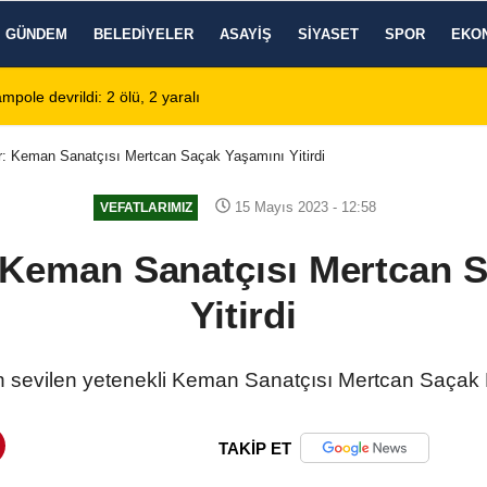
GÜNDEM
BELEDIYELER
ASAYIŞ
SIYASET
SPOR
EKO
pole devrildi: 2 ölü, 2 yaralı
02:13
Afyonkarahisar'da 
: Keman Sanatçısı Mertcan Saçak Yaşamını Yitirdi
15 Mayıs 2023 - 12:58
VEFATLARIMIZ
Keman Sanatçısı Mertcan 
Yitirdi
n sevilen yetenekli Keman Sanatçısı Mertcan Saçak 
TAKİP ET