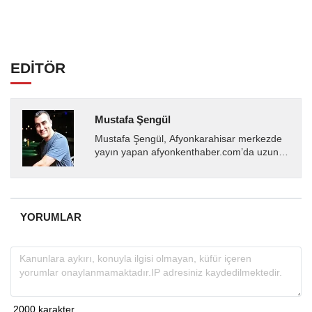
EDİTÖR
Mustafa Şengül
Mustafa Şengül, Afyonkarahisar merkezde
yayın yapan afyonkenthaber.com’da uzun
yıllardır yerel internet medyasında görev
almakta, haber akışı...
YORUMLAR