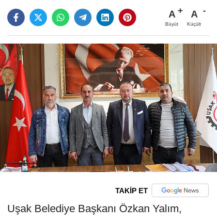
A
A
Büyüt
Küçült
TAKİP ET
Uşak Belediye Başkanı Özkan Yalım,