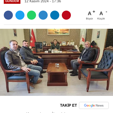
12 Kasım 2024 - 17:36
GÜNDEM
A
A
Büyüt
Küçült
TAKİP ET