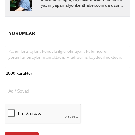
yayın yapan afyonkenthaber.com’da uzun
yıllardır yerel internet medyasında görev
almakta, haber akışı...
YORUMLAR