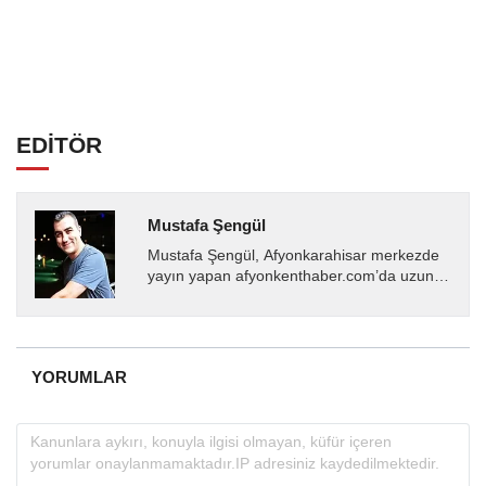
EDİTÖR
Mustafa Şengül
Mustafa Şengül, Afyonkarahisar merkezde
yayın yapan afyonkenthaber.com’da uzun
yıllardır yerel internet medyasında görev
almakta, haber akışı...
YORUMLAR