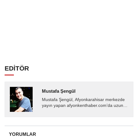
EDİTÖR
Mustafa Şengül
Mustafa Şengül, Afyonkarahisar merkezde
yayın yapan afyonkenthaber.com’da uzun
yıllardır yerel internet medyasında görev
almakta, haber akışı...
YORUMLAR