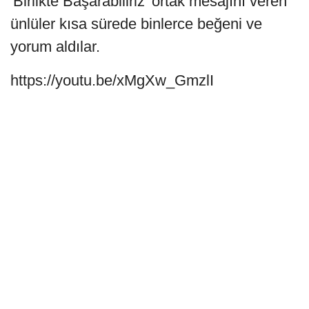
'Birlikte Başarabiliriz' ortak mesajını veren
ünlüler kısa sürede binlerce beğeni ve
yorum aldılar.
https://youtu.be/xMgXw_GmzlI