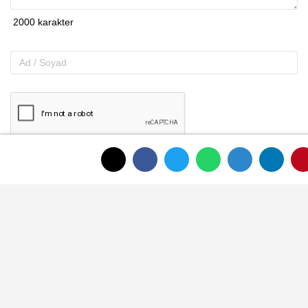
Gönder
ANASAYFAYA DÖNMEK İÇİN TIKLAYINIZ
İLGINIZI ÇEKEBILIR