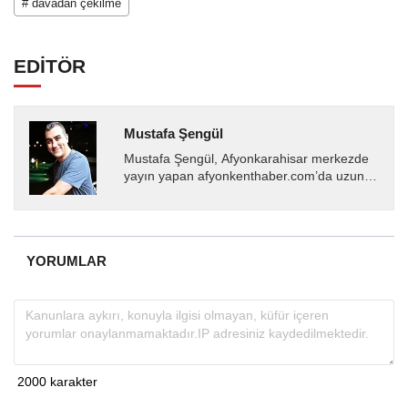
# davadan çekilme
EDİTÖR
Mustafa Şengül
Mustafa Şengül, Afyonkarahisar merkezde
yayın yapan afyonkenthaber.com’da uzun
yıllardır yerel internet medyasında görev
almakta, haber akışı...
YORUMLAR