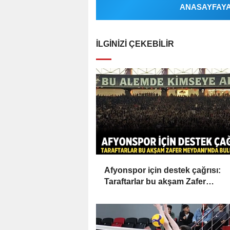
ANASAYFAYA 
İLGINIZI ÇEKEBILIR
Afyonspor için destek çağrısı:
Taraftarlar bu akşam Zafer
Meydanı'nda buluşacak