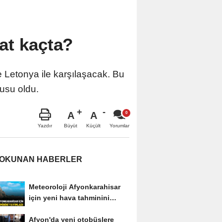
at kaçta?
e Letonya ile karşılaşacak. Bu
nusu oldu.
A
A
Büyüt
Küçült
Yazdır
Yorumlar
 OKUNAN HABERLER
Meteoroloji Afyonkarahisar
için yeni hava tahminini
yayımladı
Afyon'da yeni otobüslere