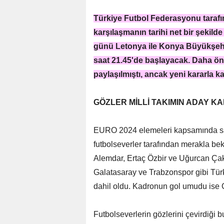
Türkiye Futbol Federasyonu tara
karşılaşmanın tarihi net bir şekilde
günü Letonya ile Konya Büyükşehir
saat 21.45'de başlayacak. Daha ö
paylaşılmıştı, ancak yeni kararla k
GÖZLER MİLLİ TAKIMIN ADAY 
EURO 2024 elemeleri kapsamında sah
futbolseverler tarafından merakla be
Alemdar, Ertaç Özbir ve Uğurcan Çakı
Galatasaray ve Trabzonspor gibi Tür
dahil oldu. Kadronun gol umudu ise C
Futbolseverlerin gözlerini çevirdiği