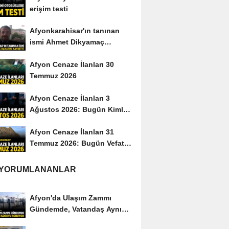
erişim testi
Afyonkarahisar'ın tanınan
ismi Ahmet Dikyamaç
hayatını kaybetti
Afyon Cenaze İlanları 30
Temmuz 2026
Afyon Cenaze İlanları 3
Ağustos 2026: Bugün Kimler
Vefat Etti?
Afyon Cenaze İlanları 31
Temmuz 2026: Bugün Vefat
Edenler Kimler?
 YORUMLANANLAR
Afyon'da Ulaşım Zammı
Gündemde, Vatandaş Aynı
Soruyu Soruyor