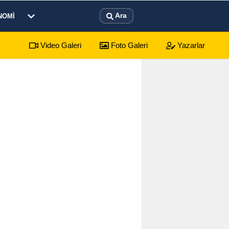
Ara
NOMI
Video Galeri
Foto Galeri
Yazarlar
24
Google DeepMind'da üst düzey görev Koray Kavukçuoğlu'na verildi