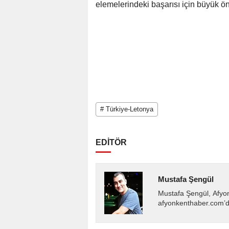
elemelerindeki başarısı için büyük ö
# Türkiye-Letonya
EDİTÖR
Mustafa Şengül
Mustafa Şengül, Afyo
afyonkenthaber.com’da
almakta, haber akışı..