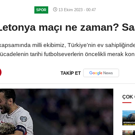
13 Ekim 2023 - 00:47
SPOR
Letonya maçı ne zaman? Sa
psamında milli ekibimiz, Türkiye'nin ev sahipliğind
cadelenin tarihi futbolseverlerin öncelikli merak ko
TAKİP ET
ÇOK