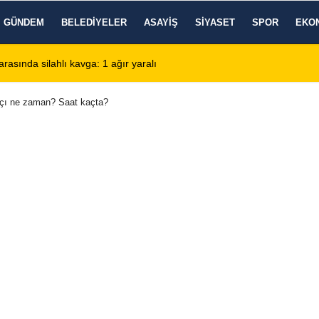
GÜNDEM
BELEDIYELER
ASAYIŞ
SIYASET
SPOR
EKO
 Devlet Hastanesi'nde KBB Uzmanı hasta kabulüne başlıyor
13:
çı ne zaman? Saat kaçta?