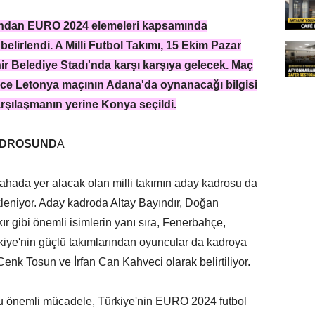
fından EURO 2024 elemeleri kapsamında
 belirlendi. A Milli Futbol Takımı, 15 Ekim Pazar
 Belediye Stadı'nda karşı karşıya gelecek. Maç
nce Letonya maçının Adana'da oynanacağı bilgisi
arşılaşmanın yerine Konya seçildi.
KADROSUND
A
ada yer alacak olan milli takımın aday kadrosu da
kleniyor. Aday kadroda Altay Bayındır, Doğan
r gibi önemli isimlerin yanı sıra, Fenerbahçe,
kiye'nin güçlü takımlarından oyuncular da kadroya
enk Tosun ve İrfan Can Kahveci olarak belirtiliyor.
 bu önemli mücadele, Türkiye'nin EURO 2024 futbol