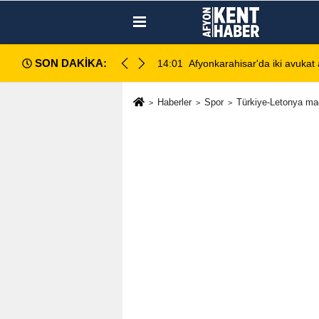
SON DAKİKA:
ki avukat arasında silahlı kavga: 1 ağır yaralı
13:28
Emirdağ
Haberler
Spor
Türkiye-Letonya ma