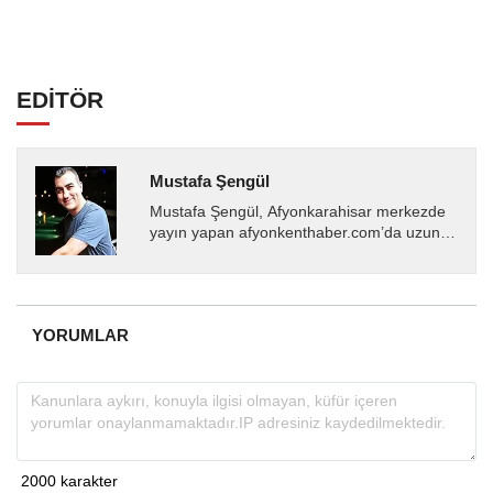
EDİTÖR
Mustafa Şengül
Mustafa Şengül, Afyonkarahisar merkezde
yayın yapan afyonkenthaber.com’da uzun
yıllardır yerel internet medyasında görev
almakta, haber akışı...
YORUMLAR