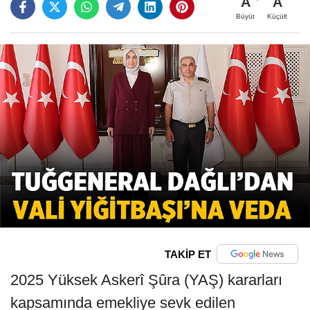
A
A
Büyüt
Küçült
TAKİP ET
2025 Yüksek Askerî Şûra (YAŞ) kararları
kapsamında emekliye sevk edilen