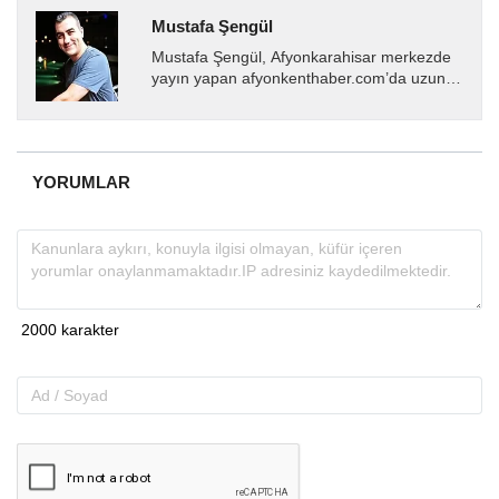
Mustafa Şengül
Mustafa Şengül, Afyonkarahisar merkezde
yayın yapan afyonkenthaber.com’da uzun
yıllardır yerel internet medyasında görev
almakta, haber akışı...
YORUMLAR