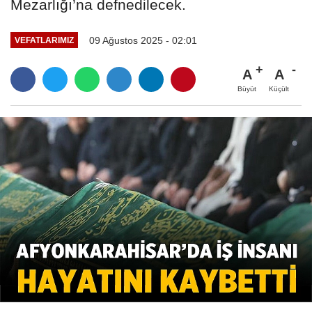
Mezarlığı’na defnedilecek.
09 Ağustos 2025 - 02:01
VEFATLARIMIZ
A
A
Büyüt
Küçült