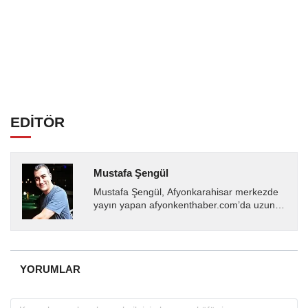
EDİTÖR
Mustafa Şengül
Mustafa Şengül, Afyonkarahisar merkezde
yayın yapan afyonkenthaber.com’da uzun
yıllardır yerel internet medyasında görev
almakta, haber akışı...
YORUMLAR