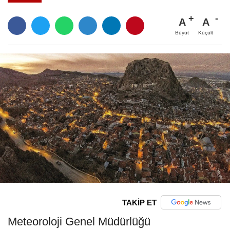
A
A
Büyüt
Küçült
TAKİP ET
Meteoroloji Genel Müdürlüğü