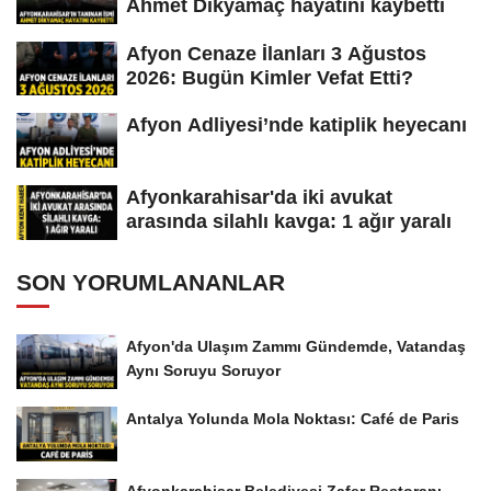
Ahmet Dikyamaç hayatını kaybetti
Afyon Cenaze İlanları 3 Ağustos
2026: Bugün Kimler Vefat Etti?
Afyon Adliyesi’nde katiplik heyecanı
Afyonkarahisar'da iki avukat
arasında silahlı kavga: 1 ağır yaralı
SON YORUMLANANLAR
Afyon'da Ulaşım Zammı Gündemde, Vatandaş
Aynı Soruyu Soruyor
Antalya Yolunda Mola Noktası: Café de Paris
Afyonkarahisar Belediyesi Zafer Restoranı