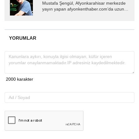
Mustafa Şengül, Afyonkarahisar merkezde
yayın yapan afyonkenthaber.com’da uzun
yıllardır yerel internet medyasında görev
almakta, haber akışı...
YORUMLAR