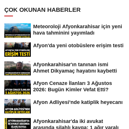
ÇOK OKUNAN HABERLER
Meteoroloji Afyonkarahisar için yeni
hava tahminini yayımladı
Afyon'da yeni otobüslere erişim testi
Afyonkarahisar'ın tanınan ismi
Ahmet Dikyamaç hayatını kaybetti
Afyon Cenaze İlanları 3 Ağustos
2026: Bugün Kimler Vefat Etti?
Afyon Adliyesi’nde katiplik heyecanı
Afyonkarahisar'da iki avukat
arasında silahlı kavga: 1 ağır yaralı