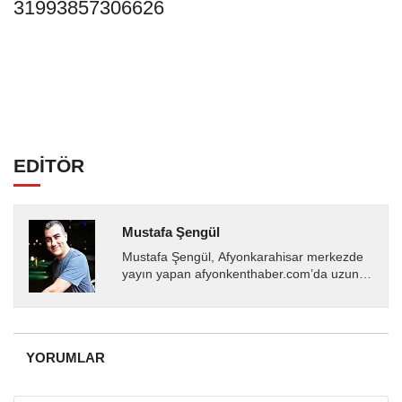
31993857306626
EDİTÖR
Mustafa Şengül
Mustafa Şengül, Afyonkarahisar merkezde
yayın yapan afyonkenthaber.com’da uzun
yıllardır yerel internet medyasında görev
almakta, haber akışı...
YORUMLAR