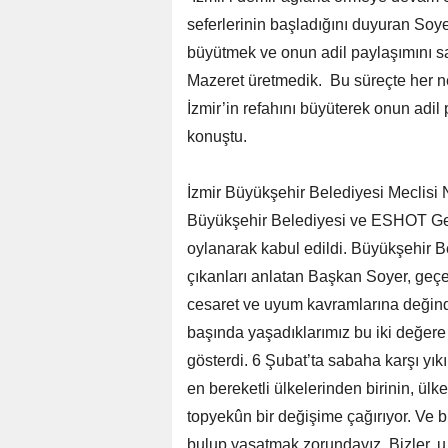
seferlerinin başladığını duyuran Soyer
büyütmek ve onun adil paylaşımını 
Mazeret üretmedik. Bu süreçte her n
İzmir’in refahını büyüterek onun adi
konuştu.
İzmir Büyükşehir Belediyesi Meclisi N
Büyükşehir Belediyesi ve ESHOT Gen
oylanarak kabul edildi. Büyükşehir Be
çıkanları anlatan Başkan Soyer, geçe
cesaret ve uyum kavramlarına değindi
başında yaşadıklarımız bu iki değer
gösterdi. 6 Şubat’ta sabaha karşı yıkı
en bereketli ülkelerinden birinin, ü
topyekûn bir değişime çağırıyor. Ve bi
bulup yaşatmak zorundayız. Bizler, u