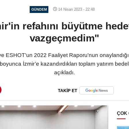
14 Nisan 2023 - 22:48
GÜNDEM
ir'in refahını büyütme hed
vazgeçmedim"
i ve ESHOT'un 2022 Faaliyet Raporu'nun onaylandığ
oyunca İzmir’e kazandırdıkları toplam yatırım bedeli
açıkladı.
TAKİP ET
ÇOK