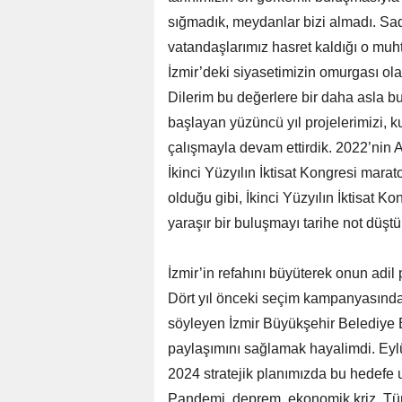
sığmadık, meydanlar bizi almadı. Sa
vatandaşlarımız hasret kaldığı o muh
İzmir’deki siyasetimizin omurgası ola
Dilerim bu değerlere bir daha asla b
başlayan yüzüncü yıl projelerimizi, 
çalışmayla devam ettirdik. 2022’nin
İkinci Yüzyılın İktisat Kongresi marat
olduğu gibi, İkinci Yüzyılın İktisat 
yaraşır bir buluşmayı tarihe not düşt
İzmir’in refahını büyüterek onun adi
Dört yıl önceki seçim kampanyasında
söyleyen İzmir Büyükşehir Belediye B
paylaşımını sağlamak hayalimdi. Eylü
2024 stratejik planımızda bu hedefe 
Pandemi, deprem, ekonomik kriz. Tüm 