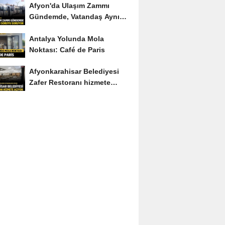
Afyon'da Ulaşım Zammı
Gündemde, Vatandaş Aynı
Soruyu Soruyor
Antalya Yolunda Mola
Noktası: Café de Paris
Afyonkarahisar Belediyesi
Zafer Restoranı hizmete
açıyor