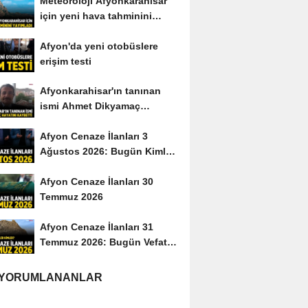
Meteoroloji Afyonkarahisar
için yeni hava tahminini
yayımladı
Afyon'da yeni otobüslere
erişim testi
Afyonkarahisar'ın tanınan
ismi Ahmet Dikyamaç
hayatını kaybetti
Afyon Cenaze İlanları 3
Ağustos 2026: Bugün Kimler
Vefat Etti?
Afyon Cenaze İlanları 30
Temmuz 2026
Afyon Cenaze İlanları 31
Temmuz 2026: Bugün Vefat
Edenler Kimler?
 YORUMLANANLAR