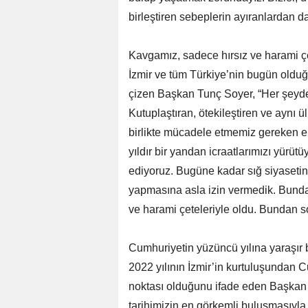
birleştiren sebeplerin ayıranlardan 
Kavgamız, sadece hırsız ve harami çe
İzmir ve tüm Türkiye’nin bugün olduğu
çizen Başkan Tunç Soyer, “Her şeyden
Kutuplaştıran, ötekileştiren ve aynı ü
birlikte mücadele etmemiz gereken en
yıldır bir yandan icraatlarımızı yürü
ediyoruz. Bugüne kadar sığ siyasetin
yapmasına asla izin vermedik. Bund
ve harami çeteleriyle oldu. Bundan 
Cumhuriyetin yüzüncü yılına yaraşır 
2022 yılının İzmir’in kurtuluşundan 
noktası olduğunu ifade eden Başkan S
tarihimizin en görkemli buluşmasıyla