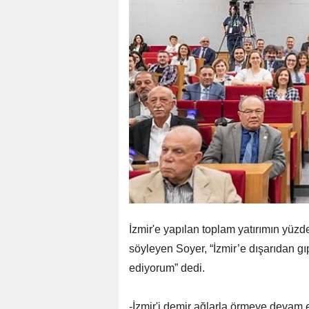
İzmir'e yapılan toplam yatırımın yüzd
söyleyen Soyer, “İzmir’e dışarıdan gıp
ediyorum” dedi.
-İzmir'i demir ağlarla örmeye devam 