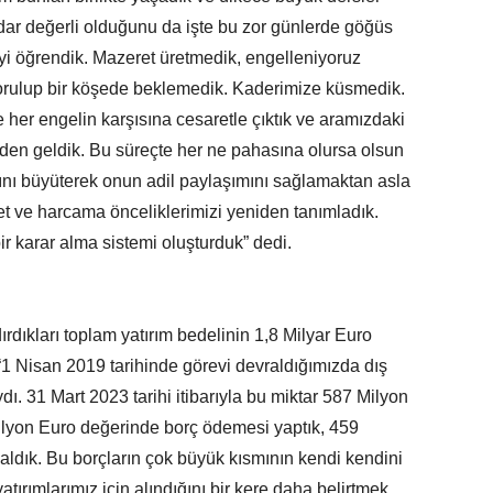
dar değerli olduğunu da işte bu zor günlerde göğüs
 öğrendik. Mazeret üretmedik, engelleniyoruz
orulup bir köşede beklemedik. Kaderimize küsmedik.
e her engelin karşısına cesaretle çıktık ve aramızdaki
nden geldik. Bu süreçte her ne pahasına olursa olsun
hını büyüterek onun adil paylaşımını sağlamaktan asla
et ve harcama önceliklerimizi yeniden tanımladık.
r karar alma sistemi oluşturduk” dedi.
dıkları toplam yatırım bedelinin 1,8 Milyar Euro
1 Nisan 2019 tarihinde görevi devraldığımızda dış
. 31 Mart 2023 tarihi itibarıyla bu miktar 587 Milyon
ilyon Euro değerinde borç ödemesi yaptık, 459
aldık. Bu borçların çok büyük kısmının kendi kendini
tırımlarımız için alındığını bir kere daha belirtmek