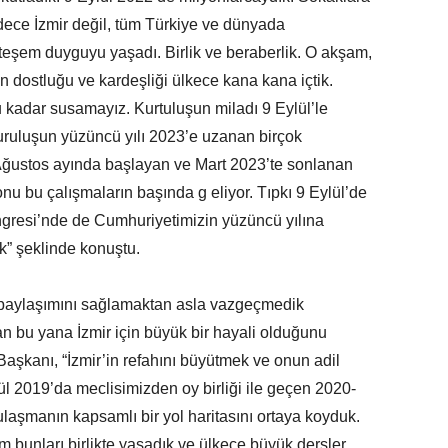
dece İzmir değil, tüm Türkiye ve dünyada
teşem duyguyu yaşadı. Birlik ve beraberlik. O akşam,
n dostluğu ve kardeşliği ülkece kana kana içtik.
u kadar susamayız. Kurtuluşun miladı 9 Eylül’le
kuruluşun yüzüncü yılı 2023’e uzanan birçok
 Ağustos ayında başlayan ve Mart 2023’te sonlanan
onu bu çalışmaların başında g eliyor. Tıpkı 9 Eylül’de
Kongresi’nde de Cumhuriyetimizin yüzüncü yılına
ük” şeklinde konuştu.
l paylaşımını sağlamaktan asla vazgeçmedik
n bu yana İzmir için büyük bir hayali olduğunu
aşkanı, “İzmir’in refahını büyütmek ve onun adil
l 2019’da meclisimizden oy birliği ile geçen 2020-
ulaşmanın kapsamlı bir yol haritasını ortaya koyduk.
bunları birlikte yaşadık ve ülkece büyük dersler