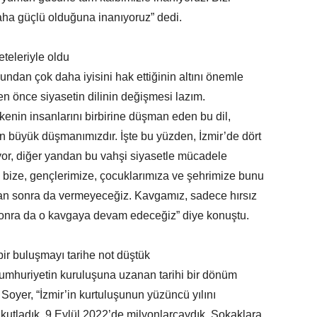
daha güçlü olduğuna inanıyoruz” dedi.
teleriyle oldu
ndan çok daha iyisini hak ettiğinin altını önemle
 önce siyasetin dilinin değişmesi lazım.
lkenin insanlarını birbirine düşman eden bu dil,
 büyük düşmanımızdır. İşte bu yüzden, İzmir’de dört
tüyor, diğer yandan bu vahşi siyasetle mücadele
 bize, gençlerimize, çocuklarımıza ve şehrimize bunu
an sonra da vermeyeceğiz. Kavgamız, sadece hırsız
sonra da o kavgaya devam edeceğiz” diye konuştu.
bir buluşmayı tarihe not düştük
Cumhuriyetin kuruluşuna uzanan tarihi bir dönüm
oyer, “İzmir’in kurtuluşunun yüzüncü yılını
 kutladık. 9 Eylül 2022’de milyonlarcaydık. Sokaklara