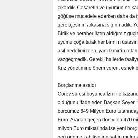
çıkardık. Cesaretin ve uyumun ne ka
göğüse mücadele ederken daha da iyi
gerekçesinin arkasına sığınmadık. Y
Birlik ve beraberlikten aldığımız güçl
uyumu çoğaltarak her birini n üstesi
asıl hedefimizden, yani İzmir’in refa
vazgeçmedik. Gerekli hallerde faaliy
Kriz yönetimine önem veren, esnek bi
Borçlanma azaldı
Görev süresi boyunca İzmir’e kazandır
olduğunu ifade eden Başkan Soyer, “
borcumuz 649 Milyon Euro tutarındaydı
Euro. Aradan geçen dört yılda 470 m
milyon Euro miktarında ise yeni borç 
geri ödeme kabiliyetine sahip metro ya