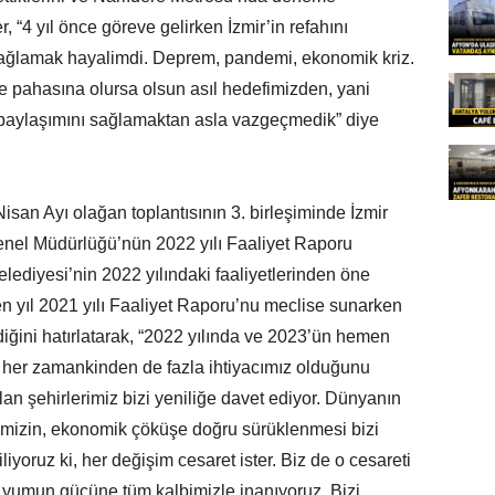
, “4 yıl önce göreve gelirken İzmir’in refahını
sağlamak hayalimdi. Deprem, pandemi, ekonomik kriz.
e pahasına olursa olsun asıl hedefimizden, yani
l paylaşımını sağlamaktan asla vazgeçmedik” diye
isan Ayı olağan toplantısının 3. birleşiminde İzmir
el Müdürlüğü’nün 2022 yılı Faaliyet Raporu
lediyesi’nin 2022 yılındaki faaliyetlerinden öne
n yıl 2021 yılı Faaliyet Raporu’nu meclise sunarken
ğini hatırlatarak, “2022 yılında ve 2023’ün hemen
e her zamankinden de fazla ihtiyacımız olduğunu
lan şehirlerimiz bizi yeniliğe davet ediyor. Dünyanın
lkemizin, ekonomik çöküşe doğru sürüklenmesi bizi
liyoruz ki, her değişim cesaret ister. Biz de o cesareti
 yumun gücüne tüm kalbimizle inanıyoruz. Bizi