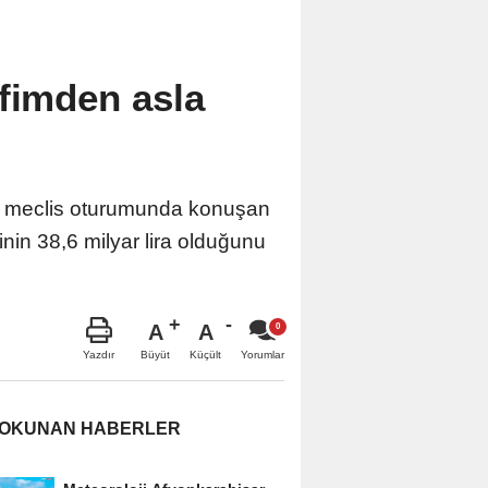
efimden asla
ı meclis oturumunda konuşan
nin 38,6 milyar lira olduğunu
A
A
Büyüt
Küçült
Yazdır
Yorumlar
 OKUNAN HABERLER