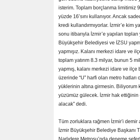
isterim. Toplam borçlanma limitimiz 
yüzde 16’sını kullanıyor. Ancak sade
kredi kullandırmıyorlar. İzmir’e kim ya
sonu itibarıyla İzmir’e yapılan toplan 
Büyükşehir Belediyesi ve İZSU yapmış
yapmışız. Kalanı merkezi idare ve ilçe
toplam yatırım 8.3 milyar, bunun 5 mi
yapmış, kalanı merkezi idare ve ilçe b
üzerinde “U” harfi olan metro hatları 
yüklerinin altına girmesin. Biliyoru
yüzümüz gülecek. İzmir hak ettiğinin 
alacak” dedi.
Tüm zorluklara rağmen İzmir'i demir
İzmir Büyükşehir Belediye Başkanı Tu
Narlıdere Metrosu’nda deneme seferle