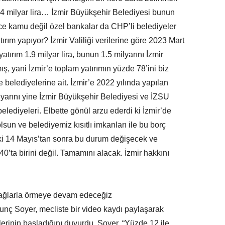
94 milyar lira… İzmir Büyükşehir Belediyesi bunun
ce kamu değil özel bankalar da CHP’li belediyeler
tırım yapıyor? İzmir Valiliği verilerine göre 2023 Mart
yatırım 1.9 milyar lira, bunun 1.5 milyarını İzmir
, yani İzmir’e toplam yatırımın yüzde 78’ini biz
 belediyelerine ait. İzmir’e 2022 yılında yapılan
lyarını yine İzmir Büyükşehir Belediyesi ve İZSU
elediyeleri. Elbette gönül arzu ederdi ki İzmir’de
olsun ve belediyemiz kısıtlı imkanları ile bu borç
m ki 14 Mayıs’tan sonra bu durum değişecek ve
40’ta birini değil. Tamamını alacak. İzmir hakkını
 ağlarla örmeye devam edeceğiz
nç Soyer, mecliste bir video kaydı paylaşarak
rinin başladığını duyurdu. Soyer, “Yüzde 12 ile