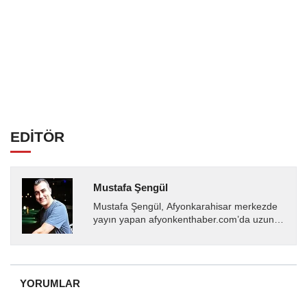
EDİTÖR
Mustafa Şengül
Mustafa Şengül, Afyonkarahisar merkezde
yayın yapan afyonkenthaber.com’da uzun
yıllardır yerel internet medyasında görev
almakta, haber akışı...
YORUMLAR