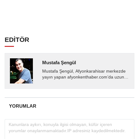
EDİTÖR
Mustafa Şengül
Mustafa Şengül, Afyonkarahisar merkezde
yayın yapan afyonkenthaber.com’da uzun
yıllardır yerel internet medyasında görev
almakta, haber akışı...
YORUMLAR