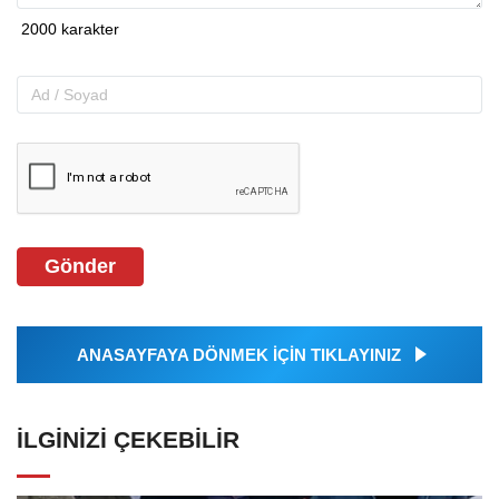
Gönder
ANASAYFAYA DÖNMEK İÇİN TIKLAYINIZ
İLGINIZI ÇEKEBILIR