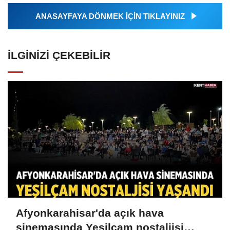
ANASAYFAYA DÖNMEK İÇİN TIKLAYINIZ
İLGINIZI ÇEKEBILIR
Afyonkarahisar'da açık hava
sinemasında Yeşilçam nostaljisi