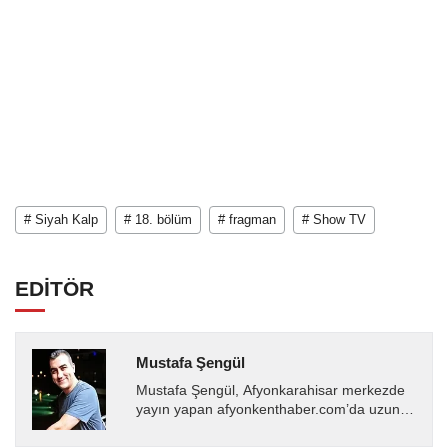
# Siyah Kalp
# 18. bölüm
# fragman
# Show TV
EDİTÖR
Mustafa Şengül
Mustafa Şengül, Afyonkarahisar merkezde
yayın yapan afyonkenthaber.com’da uzun
yıllardır yerel internet medyasında görev
almakta, haber akışı...