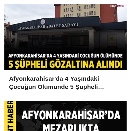
Afyonkarahisar'da 4 Yaşındaki
Çocuğun Ölümünde 5 Şüpheli
Gözaltına Alındı