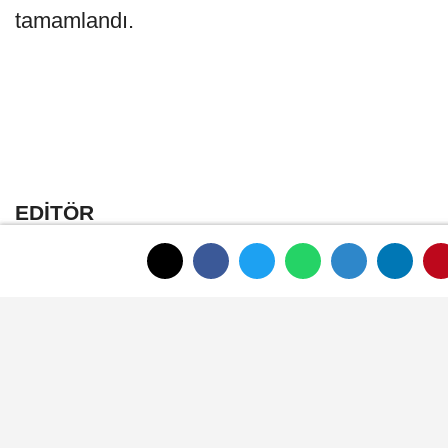
tamamlandı.
EDİTÖR
Mustafa Şengül
Mustafa Şengül, Afyonkarahisar merkezde
yayın yapan afyonkenthaber.com’da uzun
yıllardır yerel internet medyasında görev
almakta, haber akışı...
YORUMLAR