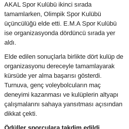
AKAL Spor Kulübü ikinci sırada
tamamlarken, Olimpik Spor Kulübü
üçüncülüğü elde etti. E.M.A Spor Kulübü
ise organizasyonda dördüncü sırada yer
aldı.
Elde edilen sonuçlarla birlikte dört kulüp de
organizasyonu dereceyle tamamlayarak
kürsüde yer alma başarısı gösterdi.
Turnuva, genç voleybolcuların maç
deneyimi kazanması ve kulüplerin altyapı
çalışmalarını sahaya yansıtması açısından
dikkat çekti.
Ödüller sporculara takdim edildi