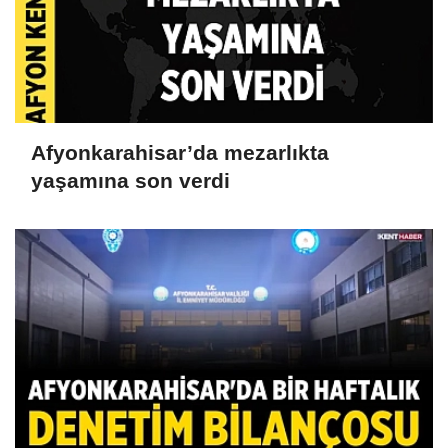
Afyonkarahisar’da mezarlıkta
yaşamına son verdi