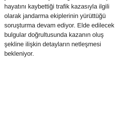
hayatını kaybettiği trafik kazasıyla ilgili
olarak jandarma ekiplerinin yürüttüğü
soruşturma devam ediyor. Elde edilecek
bulgular doğrultusunda kazanın oluş
şekline ilişkin detayların netleşmesi
bekleniyor.