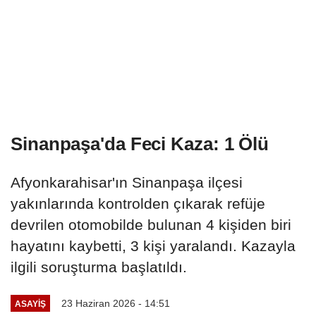
Sinanpaşa'da Feci Kaza: 1 Ölü
Afyonkarahisar'ın Sinanpaşa ilçesi
yakınlarında kontrolden çıkarak refüje
devrilen otomobilde bulunan 4 kişiden biri
hayatını kaybetti, 3 kişi yaralandı. Kazayla
ilgili soruşturma başlatıldı.
23 Haziran 2026 - 14:51
ASAYIŞ