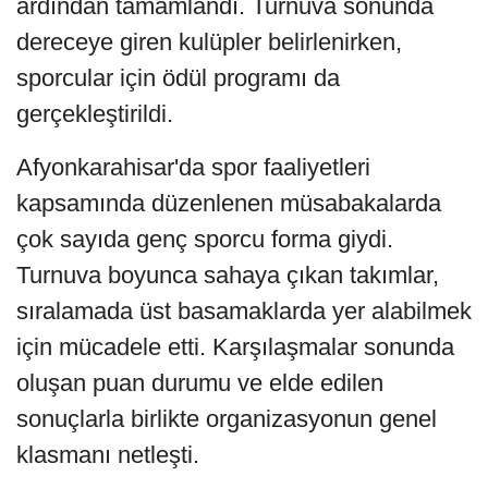
ardından tamamlandı. Turnuva sonunda
dereceye giren kulüpler belirlenirken,
sporcular için ödül programı da
gerçekleştirildi.
Afyonkarahisar'da spor faaliyetleri
kapsamında düzenlenen müsabakalarda
çok sayıda genç sporcu forma giydi.
Turnuva boyunca sahaya çıkan takımlar,
sıralamada üst basamaklarda yer alabilmek
için mücadele etti. Karşılaşmalar sonunda
oluşan puan durumu ve elde edilen
sonuçlarla birlikte organizasyonun genel
klasmanı netleşti.