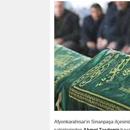
Afyonkarahisar'ın Sinanpaşa ilçesin
sakinlerinden
Ahmet Taşdemir
hayat