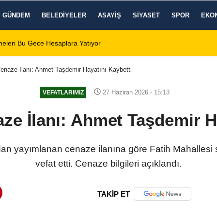
GÜNDEM
BELEDIYELER
ASAYIŞ
SIYASET
SPOR
EKO
eleri Bu Gece Hesaplara Yatıyor
01:01
Afyonspor için bir
enaze İlanı: Ahmet Taşdemir Hayatını Kaybetti
27 Haziran 2026 - 15:13
VEFATLARIMIZ
ze İlanı: Ahmet Taşdemir Ha
dan yayımlanan cenaze ilanına göre Fatih Mahallesi
vefat etti. Cenaze bilgileri açıklandı.
TAKİP ET