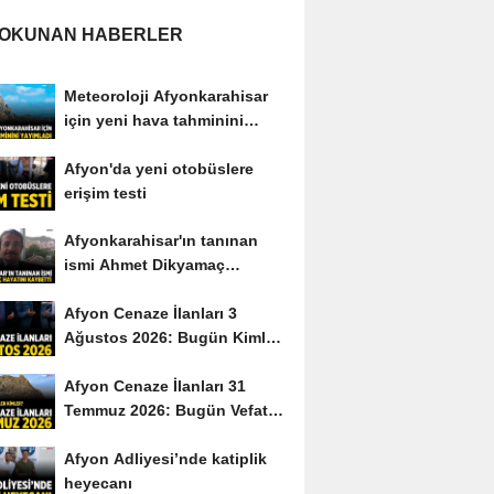
 OKUNAN HABERLER
Meteoroloji Afyonkarahisar
için yeni hava tahminini
yayımladı
Afyon'da yeni otobüslere
erişim testi
Afyonkarahisar'ın tanınan
ismi Ahmet Dikyamaç
hayatını kaybetti
Afyon Cenaze İlanları 3
Ağustos 2026: Bugün Kimler
Vefat Etti?
Afyon Cenaze İlanları 31
Temmuz 2026: Bugün Vefat
Edenler Kimler?
Afyon Adliyesi’nde katiplik
heyecanı