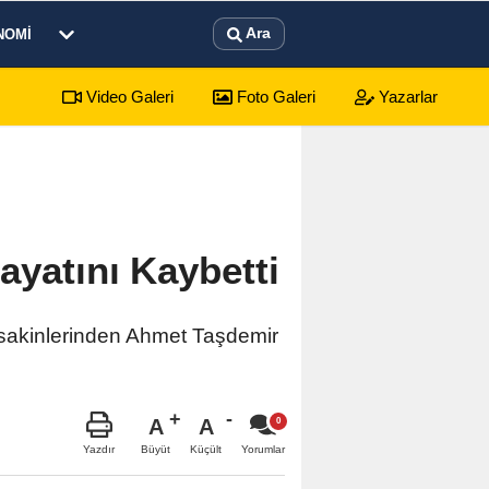
Ara
NOMI
Video Galeri
Foto Galeri
Yazarlar
lik çağrısı Zafer Meydanı'nda yükseldi
01:31
Dinar'd
yatını Kaybetti
 sakinlerinden Ahmet Taşdemir
A
A
Büyüt
Küçült
Yazdır
Yorumlar