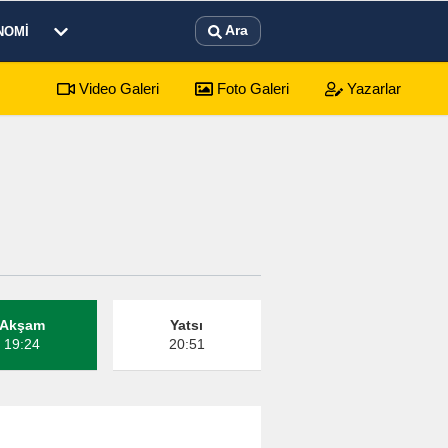
Ara
NOMI
Video Galeri
Foto Galeri
Yazarlar
arı: 7 Ağustos 2026 Cuma Defin Bilgileri Açıklandı
01:31
Dinar'd
Akşam
Yatsı
19:24
20:51