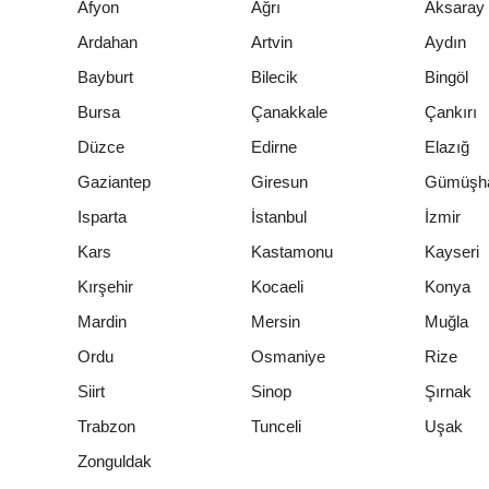
Afyon
Ağrı
Aksaray
Ardahan
Artvin
Aydın
Bayburt
Bilecik
Bingöl
Bursa
Çanakkale
Çankırı
Düzce
Edirne
Elazığ
Gaziantep
Giresun
Gümüşh
Isparta
İstanbul
İzmir
Kars
Kastamonu
Kayseri
Kırşehir
Kocaeli
Konya
Mardin
Mersin
Muğla
Ordu
Osmaniye
Rize
Siirt
Sinop
Şırnak
Trabzon
Tunceli
Uşak
Zonguldak