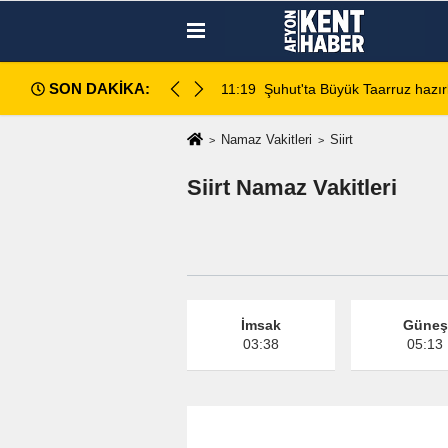
SON DAKİKA:
retimi sahada inceledi
11:19
Şuhut'ta Büyük Taarruz hazırl
Namaz Vakitleri
Siirt
Siirt Namaz Vakitleri
İmsak
Güneş
03:38
05:13