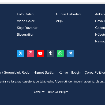
Foto Galeri
Günün Haberleri
Anketl
Video Galeri
Arşiv
Hava 
Köşe Yazarları
Gazete
Biyografiler
Nöbetc
Namaz 
sı / Sorumluluk Reddi
Hizmet Şartları
Künye
İletişim
Çerez Politika
nilir ve tarafsız gazetenizde takip edin, Afyon gündeminden haberiniz olsun. 
Yazılım: Tumeva Bilişim