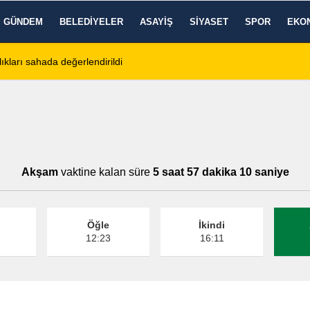
GÜNDEM
BELEDIYELER
ASAYIŞ
SIYASET
SPOR
EKO
ıkları sahada değerlendirildi
11:18
Afyon Cenaze İlanl
Akşam
vaktine kalan süre
5 saat 57 dakika 09 saniye
Öğle
İkindi
12:23
16:11