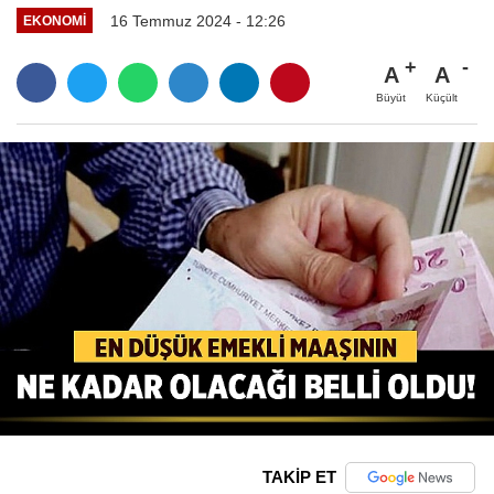
16 Temmuz 2024 - 12:26
EKONOMI
A
A
Büyüt
Küçült
TAKİP ET