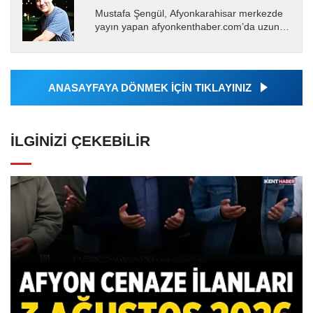
Mustafa Şengül, Afyonkarahisar merkezde
yayın yapan afyonkenthaber.com’da uzun
yıllardır yerel internet medyasında görev
almakta, haber akışı...
ANASAYFAYA DÖNMEK İÇİN TIKLAYINIZ
İLGINIZI ÇEKEBILIR