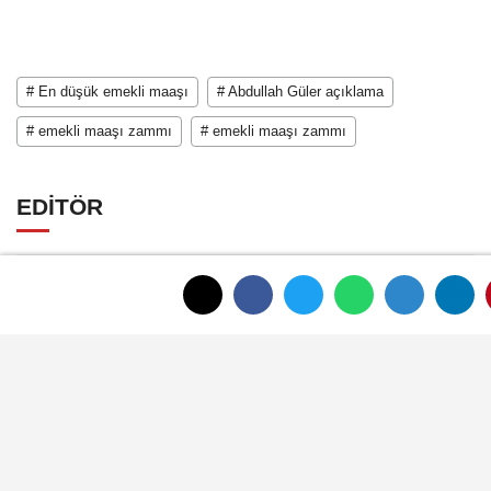
# En düşük emekli maaşı
# Abdullah Güler açıklama
# emekli maaşı zammı
# emekli maaşı zammı
EDİTÖR
Mustafa Şengül
Mustafa Şengül, Afyonkarahisar merkezde
yayın yapan afyonkenthaber.com’da uzun
yıllardır yerel internet medyasında görev
almakta, haber akışı...
ANASAYFAYA DÖNMEK İÇİN TIKLAYINIZ