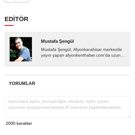
EDİTÖR
Mustafa Şengül
Mustafa Şengül, Afyonkarahisar merkezde
yayın yapan afyonkenthaber.com’da uzun
yıllardır yerel internet medyasında görev
almakta, haber akışı...
YORUMLAR