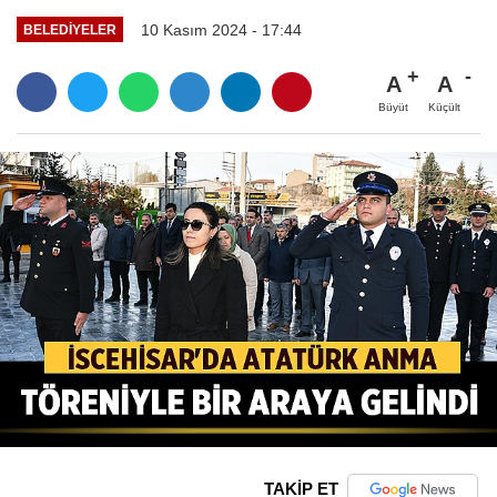
10 Kasım 2024 - 17:44
BELEDIYELER
A
A
Büyüt
Küçült
TAKİP ET