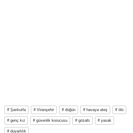
# Şanlıurfa
# Viranşehir
# düğün
# havaya ateş
# ölü
# genç kız
# güvenlik korucusu
# gözaltı
# yasak
# duyarlılık