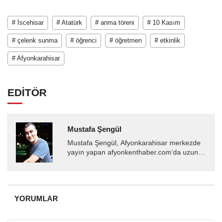
# İscehisar
# Atatürk
# anma töreni
# 10 Kasım
# çelenk sunma
# öğrenci
# öğretmen
# etkinlik
# Afyonkarahisar
EDİTÖR
Mustafa Şengül
Mustafa Şengül, Afyonkarahisar merkezde
yayın yapan afyonkenthaber.com’da uzun
yıllardır yerel internet medyasında görev
almakta, haber akışı...
YORUMLAR