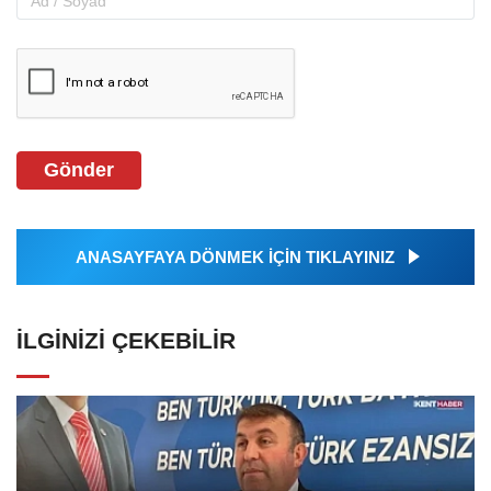
Gönder
ANASAYFAYA DÖNMEK İÇİN TIKLAYINIZ
İLGINIZI ÇEKEBILIR