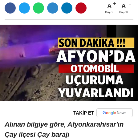
A
A
Büyüt
Küçült
TAKİP ET
Alınan bilgiye göre, Afyonkarahisar'ın
Çay ilçesi Çay barajı