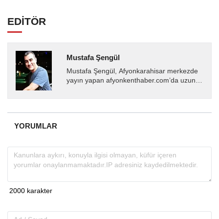
EDİTÖR
Mustafa Şengül
Mustafa Şengül, Afyonkarahisar merkezde
yayın yapan afyonkenthaber.com’da uzun
yıllardır yerel internet medyasında görev
almakta, haber akışı...
YORUMLAR