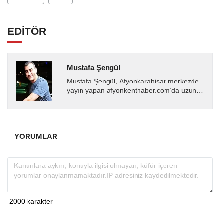
EDİTÖR
Mustafa Şengül
Mustafa Şengül, Afyonkarahisar merkezde
yayın yapan afyonkenthaber.com’da uzun
yıllardır yerel internet medyasında görev
almakta, haber akışı...
YORUMLAR