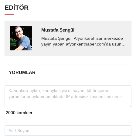
EDİTÖR
Mustafa Şengül
Mustafa Şengül, Afyonkarahisar merkezde
yayın yapan afyonkenthaber.com’da uzun
yıllardır yerel internet medyasında görev
almakta, haber akışı...
YORUMLAR