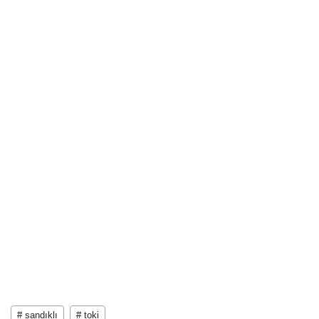
# sandıklı
# toki