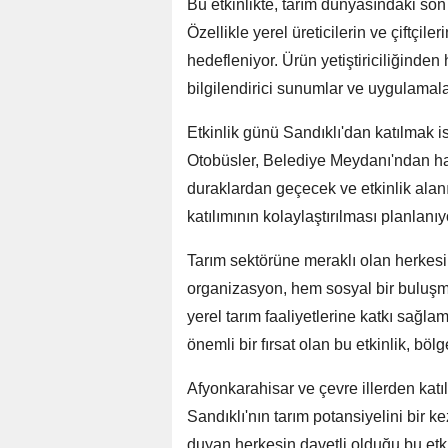
Bu etkinlikte, tarım dünyasındaki son
Özellikle yerel üreticilerin ve çiftçiler
hedefleniyor. Ürün yetiştiriciliğinden
bilgilendirici sunumlar ve uygulamala
Etkinlik günü Sandıklı'dan katılmak i
Otobüsler, Belediye Meydanı'ndan ha
duraklardan geçecek ve etkinlik alan
katılımının kolaylaştırılması planlanıy
Tarım sektörüne meraklı olan herkesi 
organizasyon, hem sosyal bir buluşma
yerel tarım faaliyetlerine katkı sağlam
önemli bir fırsat olan bu etkinlik, bö
Afyonkarahisar ve çevre illerden kat
Sandıklı'nın tarım potansiyelini bir k
duyan herkesin davetli olduğu bu etki