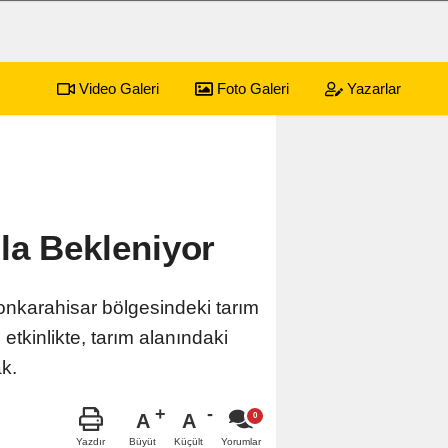
Video Galeri
Foto Galeri
Yazarlar
la Bekleniyor
yonkarahisar bölgesindeki tarım
etkinlikte, tarım alanındaki
ak.
A
A
Büyüt
Küçült
Yazdır
Yorumlar