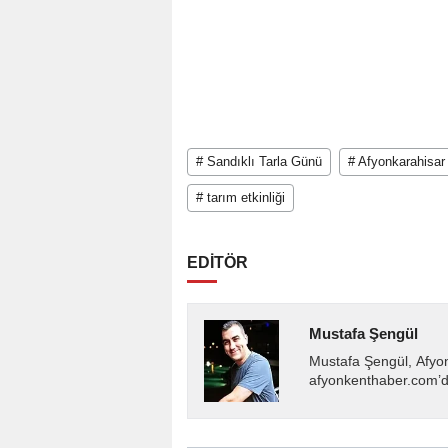
# Sandıklı Tarla Günü
# Afyonkarahisar
# tarım etkinliği
EDİTÖR
Mustafa Şengül
Mustafa Şengül, Afyo
afyonkenthaber.com’da
almakta, haber akışı..