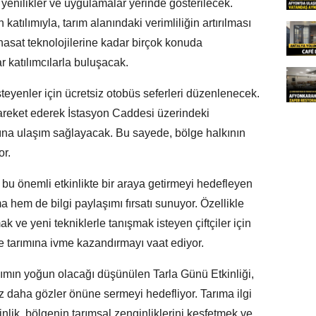
 yenilikler ve uygulamalar yerinde gösterilecek.
in katılımıyla, tarım alanındaki verimliliğin artırılması
 hasat teknolojilerine kadar birçok konuda
r katılımcılarla buluşacak.
steyenler için ücretsiz otobüs seferleri düzenlenecek.
reket ederek İstasyon Caddesi üzerindeki
ına ulaşım sağlayacak. Bu sayede, bölge halkının
or.
bu önemli etkinlikte bir araya getirmeyi hedefleyen
 hem de bilgi paylaşımı fırsatı sunuyor. Özellikle
ak ve yeni tekniklerle tanışmak isteyen çiftçiler için
lge tarımına ivme kazandırmayı vaat ediyor.
ılımın yoğun olacağı düşünülen Tarla Günü Etkinliği,
ez daha gözler önüne sermeyi hedefliyor. Tarıma ilgi
nlik, bölgenin tarımsal zenginliklerini keşfetmek ve