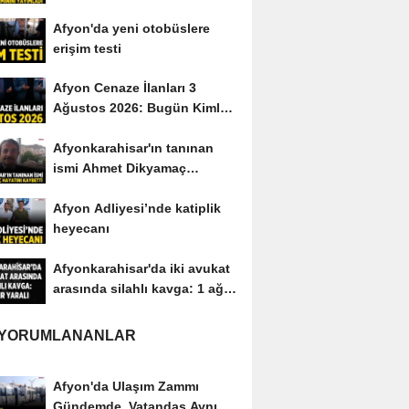
yayımladı
Afyon'da yeni otobüslere
erişim testi
Afyon Cenaze İlanları 3
Ağustos 2026: Bugün Kimler
Vefat Etti?
Afyonkarahisar'ın tanınan
ismi Ahmet Dikyamaç
hayatını kaybetti
Afyon Adliyesi’nde katiplik
heyecanı
Afyonkarahisar'da iki avukat
arasında silahlı kavga: 1 ağır
yaralı
 YORUMLANANLAR
Afyon'da Ulaşım Zammı
Gündemde, Vatandaş Aynı