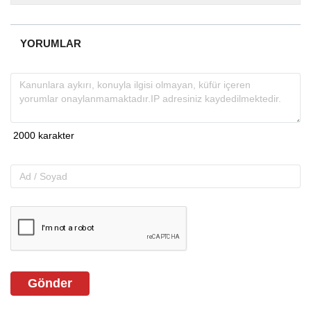
almakta, haber akışı...
YORUMLAR
Gönder