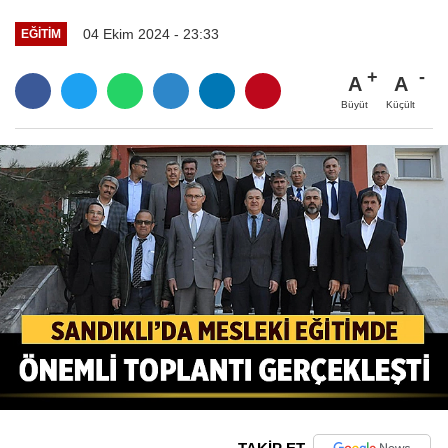
04 Ekim 2024 - 23:33
EĞITIM
A
A
Büyüt
Küçült