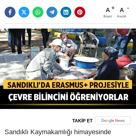
A
A
Büyüt
Küçült
TAKİP ET
Sandıklı Kaymakamlığı himayesinde