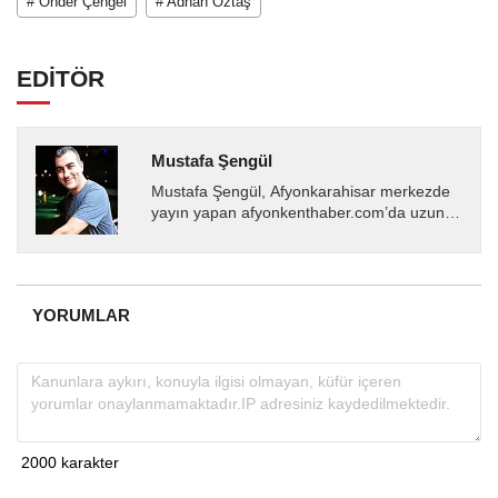
# Önder Çengel
# Adnan Öztaş
EDİTÖR
Mustafa Şengül
Mustafa Şengül, Afyonkarahisar merkezde
yayın yapan afyonkenthaber.com’da uzun
yıllardır yerel internet medyasında görev
almakta, haber akışı...
YORUMLAR