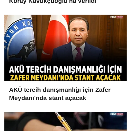
Koray Kavukçuoğlu'na verildi
AKÜ tercih danışmanlığı için Zafer
Meydanı'nda stant açacak