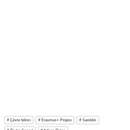
# Çevre bilinci
# Erasmus+ Projesi
# Sandıklı